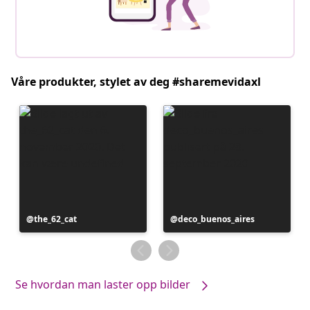
Våre produkter, stylet av deg #sharemevidaxl
Innlegg
the_62_cat
Innlegg
deco_buenos_aires
publisert
publisert
av
av
Se hvordan man laster opp bilder