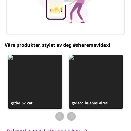
Våre produkter, stylet av deg #sharemevidaxl
Innlegg
the_62_cat
Innlegg
deco_buenos_aires
publisert
publisert
av
av
Se hvordan man laster opp bilder