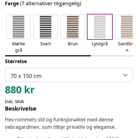
Farge
(7 alternativer tilgjengelig)
Mørke
Svart
Brun
Lysegrå
Sandbru
grå
n
Størrelse
70 x 150 cm
880
kr
Inkl. MVA
Beskrivelse
Hev rommets stil og funksjonalitet med denne
sebragardinen, som tilbyr privatliv og eleganse.