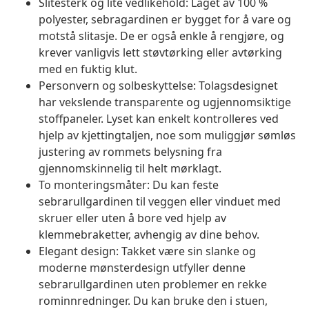
Slitesterk og lite vedlikehold: Laget av 100 %
polyester, sebragardinen er bygget for å vare og
motstå slitasje. De er også enkle å rengjøre, og
krever vanligvis lett støvtørking eller avtørking
med en fuktig klut.
Personvern og solbeskyttelse: Tolagsdesignet
har vekslende transparente og ugjennomsiktige
stoffpaneler. Lyset kan enkelt kontrolleres ved
hjelp av kjettingtaljen, noe som muliggjør sømløs
justering av rommets belysning fra
gjennomskinnelig til helt mørklagt.
To monteringsmåter: Du kan feste
sebrarullgardinen til veggen eller vinduet med
skruer eller uten å bore ved hjelp av
klemmebraketter, avhengig av dine behov.
Elegant design: Takket være sin slanke og
moderne mønsterdesign utfyller denne
sebrarullgardinen uten problemer en rekke
rominnredninger. Du kan bruke den i stuen,