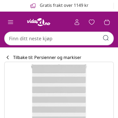
Tidligere
Neste
Gratis frakt over 1149 kr
Tilbake til: Persienner og markiser