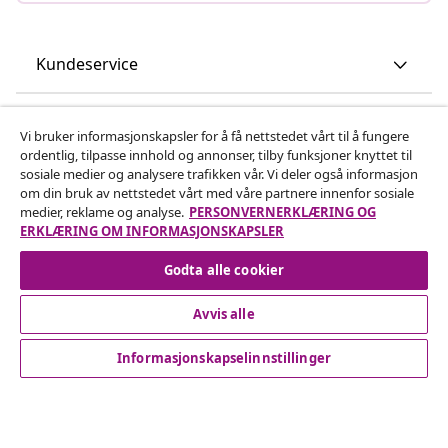
Kundeservice
Bedrift
Vi bruker informasjonskapsler for å få nettstedet vårt til å fungere
ordentlig, tilpasse innhold og annonser, tilby funksjoner knyttet til
sosiale medier og analysere trafikken vår. Vi deler også informasjon
vidaXL
om din bruk av nettstedet vårt med våre partnere innenfor sosiale
medier, reklame og analyse.
PERSONVERNERKLÆRING OG
ERKLÆRING OM INFORMASJONSKAPSLER
Oppdag mer
Godta alle cookier
Avvis alle
Informasjonskapselinnstillinger
© 2008-2026 vidaXL www.vidaxl.no er et nettsted av vidaXL
Marketplace International B.V.