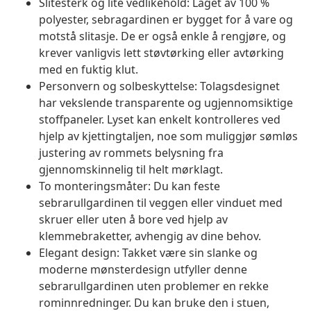
Slitesterk og lite vedlikehold: Laget av 100 %
polyester, sebragardinen er bygget for å vare og
motstå slitasje. De er også enkle å rengjøre, og
krever vanligvis lett støvtørking eller avtørking
med en fuktig klut.
Personvern og solbeskyttelse: Tolagsdesignet
har vekslende transparente og ugjennomsiktige
stoffpaneler. Lyset kan enkelt kontrolleres ved
hjelp av kjettingtaljen, noe som muliggjør sømløs
justering av rommets belysning fra
gjennomskinnelig til helt mørklagt.
To monteringsmåter: Du kan feste
sebrarullgardinen til veggen eller vinduet med
skruer eller uten å bore ved hjelp av
klemmebraketter, avhengig av dine behov.
Elegant design: Takket være sin slanke og
moderne mønsterdesign utfyller denne
sebrarullgardinen uten problemer en rekke
rominnredninger. Du kan bruke den i stuen,