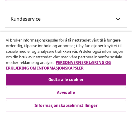
Kundeservice
Bedrift
Vi bruker informasjonskapsler for å få nettstedet vårt til å fungere
ordentlig, tilpasse innhold og annonser, tilby funksjoner knyttet til
sosiale medier og analysere trafikken vår. Vi deler også informasjon
vidaXL
om din bruk av nettstedet vårt med våre partnere innenfor sosiale
medier, reklame og analyse.
PERSONVERNERKLÆRING OG
ERKLÆRING OM INFORMASJONSKAPSLER
Oppdag mer
Godta alle cookier
Avvis alle
Informasjonskapselinnstillinger
© 2008-2026 vidaXL www.vidaxl.no er et nettsted av vidaXL
Marketplace International B.V.