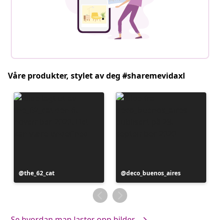
Våre produkter, stylet av deg #sharemevidaxl
Innlegg
the_62_cat
Innlegg
deco_buenos_aires
publisert
publisert
av
av
Se hvordan man laster opp bilder