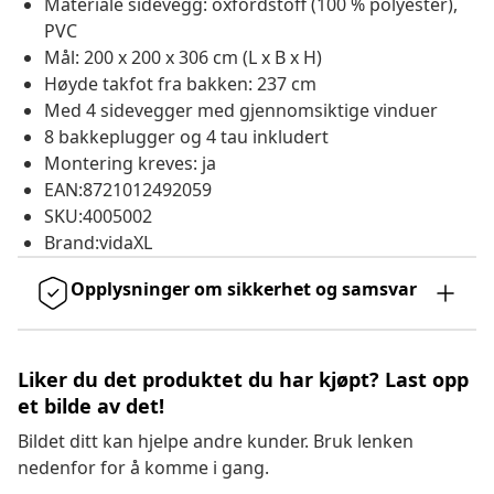
Materiale sidevegg: oxfordstoff (100 % polyester),
PVC
Mål: 200 x 200 x 306 cm (L x B x H)
Høyde takfot fra bakken: 237 cm
Med 4 sidevegger med gjennomsiktige vinduer
8 bakkeplugger og 4 tau inkludert
Montering kreves: ja
EAN:8721012492059
SKU:4005002
Brand:vidaXL
Opplysninger om sikkerhet og samsvar
Liker du det produktet du har kjøpt? Last opp
et bilde av det!
Bildet ditt kan hjelpe andre kunder. Bruk lenken
nedenfor for å komme i gang.