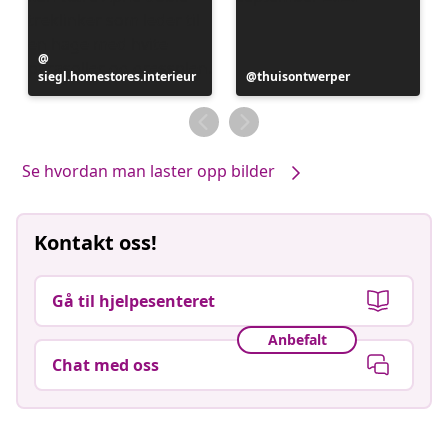
Innlegg
siegl.homestores.interieur
publisert
Innlegg
thuisontwerper
av
publisert
av
Se hvordan man laster opp bilder
Kontakt oss!
Gå til hjelpesenteret
Anbefalt
Chat med oss