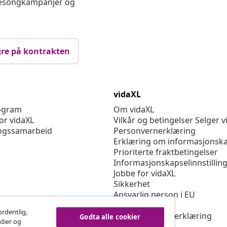
 sesongkampanjer og
re på kontrakten
vidaXL
rogram
Om vidaXL
or vidaXL
Vilkår og betingelser Selger v
ngssamarbeid
Personvernerklæring
Erklæring om informasjonska
Prioriterte fraktbetingelser
Informasjonskapselinnstillin
Jobbe for vidaXL
Sikkerhet
Ansvarlig person i EU
Politikken EPR
ordentlig,
Tilgjengelighetserklæring
Godta alle cookier
edier og