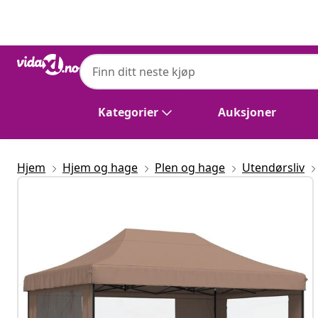
Tidligere
Neste
vidaXL
vidaXL Sammenleggbart partytelt pop-up
Kategorier
Auksjoner
Hjem
Hjem og hage
Plen og hage
Utendørsliv