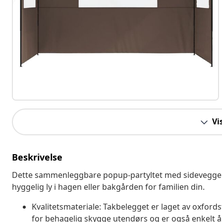
Vi
Beskrivelse
Dette sammenleggbare popup-partyltet med sidevegger er
hyggelig ly i hagen eller bakgården for familien din.
Kvalitetsmateriale: Takbelegget er laget av oxfords
for behagelig skygge utendørs og er også enkelt å