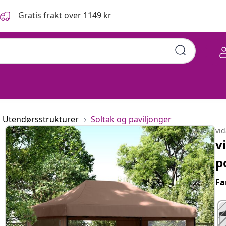
Gratis frakt over 1149 kr
 med 3 sidevegger brun
Utendørsstrukturer
Soltak og paviljonger
vi
v
p
Fa