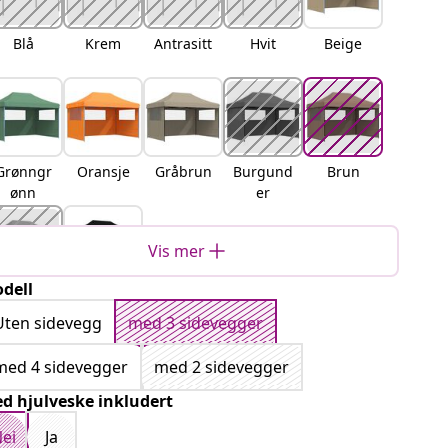
Blå
Krem
Antrasitt
Hvit
Beige
Grønngr
Oransje
Gråbrun
Burgund
Brun
ønn
er
Vis mer
dell
errakott
Svart
a
Uten sidevegg
med 3 sidevegger
med 4 sidevegger
med 2 sidevegger
d hjulveske inkludert
ei
Ja