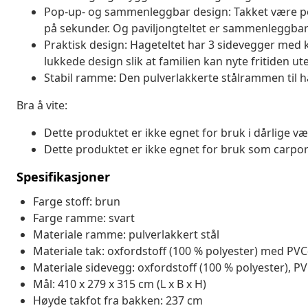
Pop-up- og sammenleggbar design: Takket være pop
på sekunder. Og paviljongteltet er sammenleggbar
Praktisk design: Hageteltet har 3 sidevegger med 
lukkede design slik at familien kan nyte fritiden u
Stabil ramme: Den pulverlakkerte stålrammen til hage
Bra å vite:
Dette produktet er ikke egnet for bruk i dårlige væ
Dette produktet er ikke egnet for bruk som carpor
Spesifikasjoner
Farge stoff: brun
Farge ramme: svart
Materiale ramme: pulverlakkert stål
Materiale tak: oxfordstoff (100 % polyester) med PV
Materiale sidevegg: oxfordstoff (100 % polyester), P
Mål: 410 x 279 x 315 cm (L x B x H)
Høyde takfot fra bakken: 237 cm