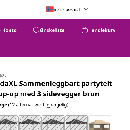
norsk bokmål
Konto
Ønskeliste
Handlekurv
2,319
kr
daXL
idaXL Sammenleggbart partytelt
op-up med 3 sidevegger brun
rge
(12 alternativer tilgjengelig)