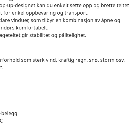
-up-designet kan du enkelt sette opp og brette teltet
t for enkel oppbevaring og transport.
klare vinduer, som tilbyr en kombinasjon av åpne og
tendørs komfortabelt.
teltet gir stabilitet og pålitelighet.
rforhold som sterk vind, kraftig regn, snø, storm osv.
t.
C-belegg
VC