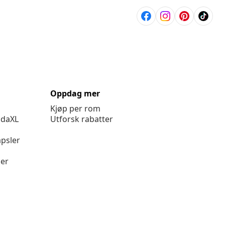
Oppdag mer
Kjøp per rom
idaXL
Utforsk rabatter
psler
ger