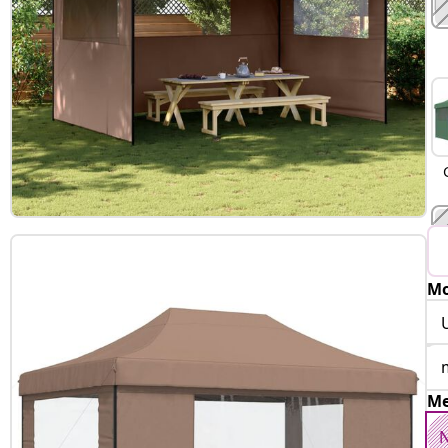
Mo
T
Me
N