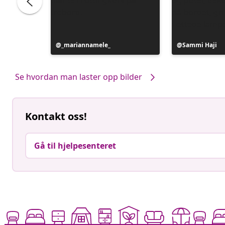
Innlegg
_mariannamele_
Innlegg
Sammi Haji
publisert
publisert
av
av
Se hvordan man laster opp bilder
Kontakt oss!
Gå til hjelpesenteret