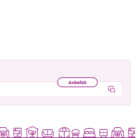
oreformado
t
Anbefalt