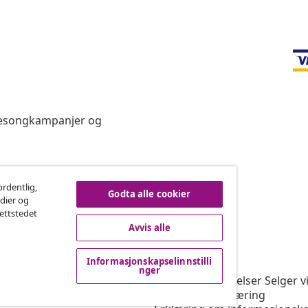
 sesongkampanjer og
re på kontrakten
ordentlig,
Godta alle cookier
edier og
nettstedet
Avvis alle
vidaXL
Informasjonskapselinnstilli
rogram
Om vidaXL
nger
or vidaXL
Vilkår og betingelser Selger v
ngssamarbeid
Personvernerklæring