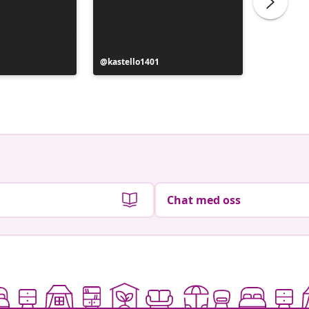
Innlegg
kastello1401
Innlegg
unpisit
publisert
publiser
av
av
Chat med oss