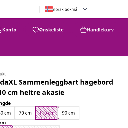
norsk bokmål
Konto
Ønskeliste
Handlekurv
2,239
kr
daXL
idaXL Sammenleggbart hagebord
10 cm heltre akasie
ngde
60 cm
70 cm
110 cm
90 cm
orm