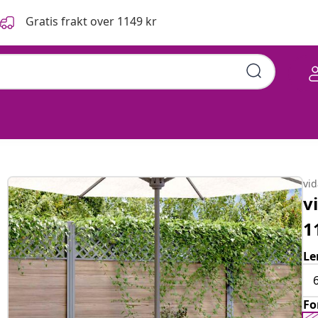
Gratis frakt over 1149 kr
heltre akasie
vi
v
1
Le
F