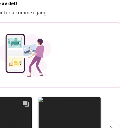
 av det!
or for å komme i gang.