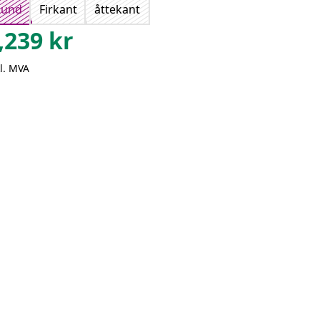
Rund
Firkant
åttekant
,239
kr
l. MVA