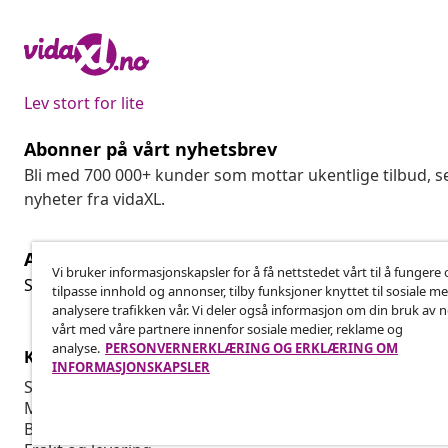
Lev stort for lite
Abonner på vårt nyhetsbrev
Bli med 700 000+ kunder som mottar ukentlige tilbud,
nyheter fra vidaXL.
Angre på kontrakten
Ang
Vi bruker informasjonskapsler for å få nettstedet vårt til å fungere 
Send inn en angrerett for bestillingen din.
tilpasse innhold og annonser, tilby funksjoner knyttet til sosiale m
analysere trafikken vår. Vi deler også informasjon om din bruk av 
vårt med våre partnere innenfor sosiale medier, reklame og
analyse.
PERSONVERNERKLÆRING OG ERKLÆRING OM
Kundeservice
Bedrift
INFORMASJONSKAPSLER
Spor bestillingen din
Tilknyttet p
Min konto
Produksjon f
Betaling
Markedsføri