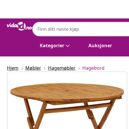
Tidligere
Neste
vidaXL
vidaXL Sammenleggbart hagebord 110 cm 
Kategorier
Auksjoner
Hjem
Møbler
Hagemøbler
Hagebord