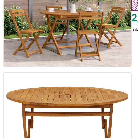
2
Ink