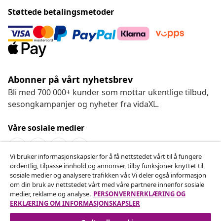
Støttede betalingsmetoder
Abonner på vårt nyhetsbrev
Bli med 700 000+ kunder som mottar ukentlige tilbud,
sesongkampanjer og nyheter fra vidaXL.
Våre sosiale medier
Vi bruker informasjonskapsler for å få nettstedet vårt til å fungere
ordentlig, tilpasse innhold og annonser, tilby funksjoner knyttet til
Angre på kontrakten
sosiale medier og analysere trafikken vår. Vi deler også informasjon
om din bruk av nettstedet vårt med våre partnere innenfor sosiale
Send inn en angrerett for bestillingen din.
medier, reklame og analyse.
PERSONVERNERKLÆRING OG
ERKLÆRING OM INFORMASJONSKAPSLER
Angre på kontrakten