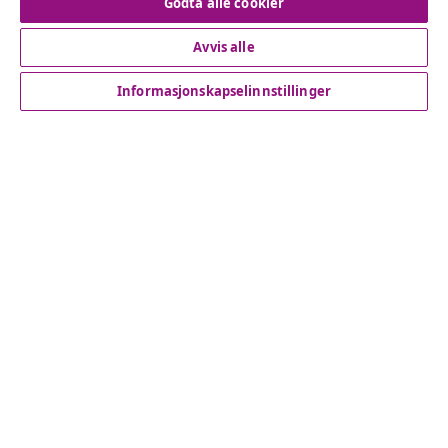
Godta alle cookier
Avvis alle
Kundeservice
Informasjonskapselinnstillinger
Bedrift
vidaXL
Oppdag mer
© 2008-2026 vidaXL www.vidaxl.no er et nettsted av vidaXL
Marketplace International B.V.