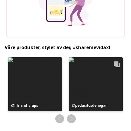
Våre produkter, stylet av deg #sharemevidaxl
Innlegg
lili_and_craps
Innlegg
pedacitosdehogar
publisert
publisert
av
av