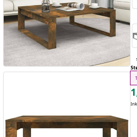
St
1
Ink