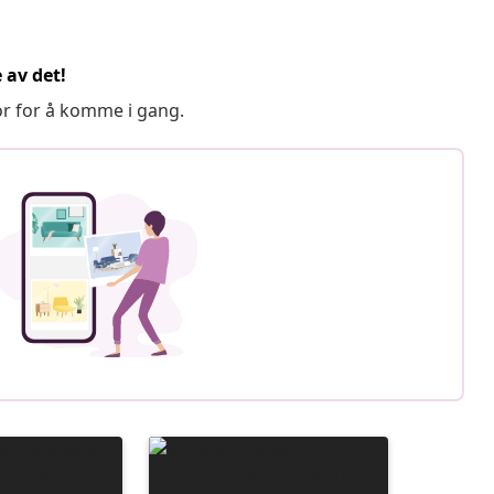
 av det!
or for å komme i gang.