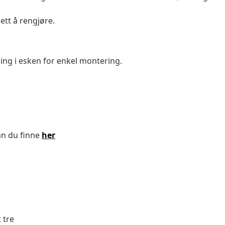
ett å rengjøre.
g i esken for enkel montering.
an du finne
her
 tre