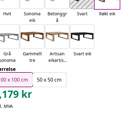
Hvit
Sonoma
Betonggr
Svart
Røkt eik
eik
å
Grå
Gammelt
Artisan
Svart eik
sonoma
tre
eikartisa
n eik
ørrelse
100 x 100 cm
50 x 50 cm
,179
kr
l. MVA