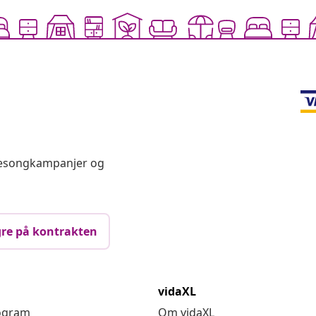
 sesongkampanjer og
re på kontrakten
vidaXL
rogram
Om vidaXL