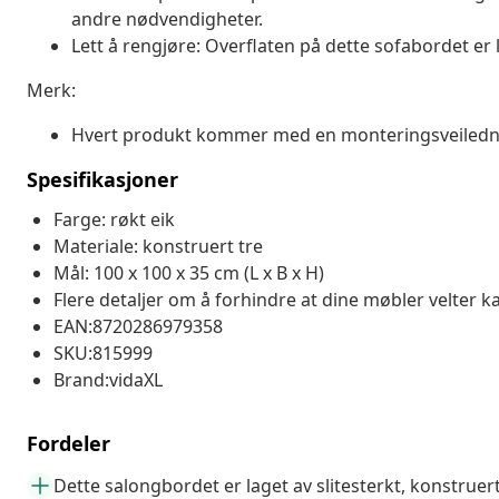
andre nødvendigheter.
Lett å rengjøre: Overflaten på dette sofabordet er l
Merk:
Hvert produkt kommer med en monteringsveilednin
Spesifikasjoner
Farge: røkt eik
Materiale: konstruert tre
Mål: 100 x 100 x 35 cm (L x B x H)
Flere detaljer om å forhindre at dine møbler velter k
EAN:8720286979358
SKU:815999
Brand:vidaXL
Fordeler
Dette salongbordet er laget av slitesterkt, konstruert