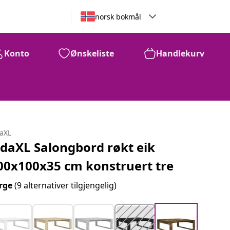
norsk bokmål
Konto
Ønskeliste
Handlekurv
daXL
idaXL Salongbord røkt eik
00x100x35 cm konstruert tre
rge
(9 alternativer tilgjengelig)