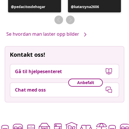
Innlegg
pedacitosdehogar
Innlegg
katarzyna2606
publisert
publisert
av
av
Se hvordan man laster opp bilder
Kontakt oss!
Gå til hjelpesenteret
Anbefalt
Chat med oss