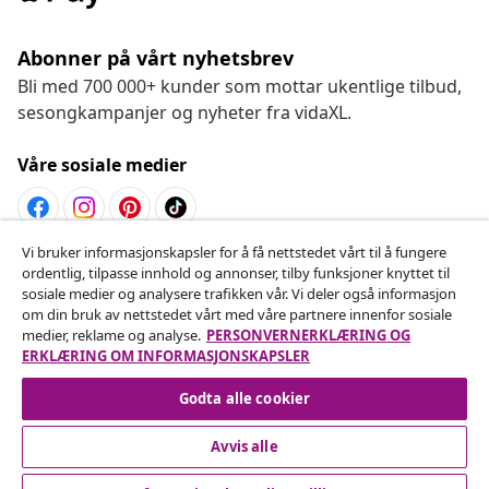
Abonner på vårt nyhetsbrev
Bli med 700 000+ kunder som mottar ukentlige tilbud,
sesongkampanjer og nyheter fra vidaXL.
Våre sosiale medier
Vi bruker informasjonskapsler for å få nettstedet vårt til å fungere
Angre på kontrakten
ordentlig, tilpasse innhold og annonser, tilby funksjoner knyttet til
sosiale medier og analysere trafikken vår. Vi deler også informasjon
Send inn en angrerett for bestillingen din.
om din bruk av nettstedet vårt med våre partnere innenfor sosiale
medier, reklame og analyse.
PERSONVERNERKLÆRING OG
Angre på kontrakten
ERKLÆRING OM INFORMASJONSKAPSLER
Godta alle cookier
Avvis alle
Kundeservice