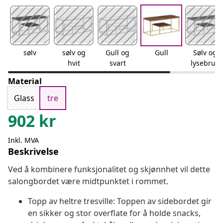
sølv
sølv og
Gull og
Gull
Sølv og
hvit
svart
lysebrun
Material
Glass
tre
902
kr
Inkl. MVA
Beskrivelse
Ved å kombinere funksjonalitet og skjønnhet vil dette
salongbordet være midtpunktet i rommet.
Topp av heltre tresville: Toppen av sidebordet gir
en sikker og stor overflate for å holde snacks,