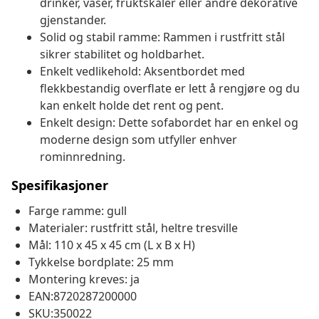
drinker, vaser, fruktskåler eller andre dekorative
gjenstander.
Solid og stabil ramme: Rammen i rustfritt stål
sikrer stabilitet og holdbarhet.
Enkelt vedlikehold: Aksentbordet med
flekkbestandig overflate er lett å rengjøre og du
kan enkelt holde det rent og pent.
Enkelt design: Dette sofabordet har en enkel og
moderne design som utfyller enhver
rominnredning.
Spesifikasjoner
Farge ramme: gull
Materialer: rustfritt stål, heltre tresville
Mål: 110 x 45 x 45 cm (L x B x H)
Tykkelse bordplate: 25 mm
Montering kreves: ja
EAN:8720287200000
SKU:350022