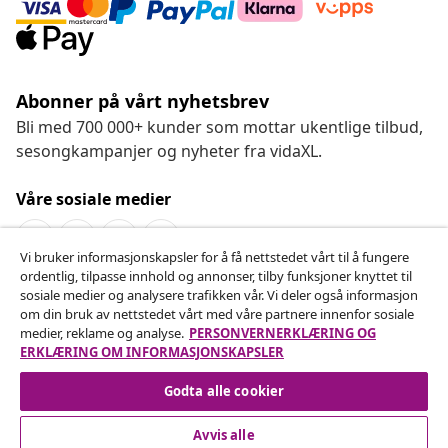
Abonner på vårt nyhetsbrev
Bli med 700 000+ kunder som mottar ukentlige tilbud,
sesongkampanjer og nyheter fra vidaXL.
Våre sosiale medier
Vi bruker informasjonskapsler for å få nettstedet vårt til å fungere
ordentlig, tilpasse innhold og annonser, tilby funksjoner knyttet til
Angre på kontrakten
sosiale medier og analysere trafikken vår. Vi deler også informasjon
om din bruk av nettstedet vårt med våre partnere innenfor sosiale
Send inn en angrerett for bestillingen din.
medier, reklame og analyse.
PERSONVERNERKLÆRING OG
ERKLÆRING OM INFORMASJONSKAPSLER
Angre på kontrakten
Godta alle cookier
Avvis alle