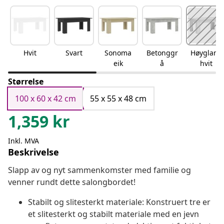
Hvit
Svart
Sonoma
Betonggr
Høyglans
eik
å
hvit
Størrelse
100 x 60 x 42 cm
55 x 55 x 48 cm
1,359
kr
Inkl. MVA
Beskrivelse
Slapp av og nyt sammenkomster med familie og
venner rundt dette salongbordet!
Stabilt og slitesterkt materiale: Konstruert tre er
et slitesterkt og stabilt materiale med en jevn