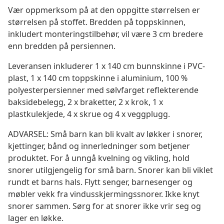
Vær oppmerksom på at den oppgitte størrelsen er
størrelsen på stoffet. Bredden på toppskinnen,
inkludert monteringstilbehør, vil være 3 cm bredere
enn bredden på persiennen.
Leveransen inkluderer 1 x 140 cm bunnskinne i PVC-
plast, 1 x 140 cm toppskinne i aluminium, 100 %
polyesterpersienner med sølvfarget reflekterende
baksidebelegg, 2 x braketter, 2 x krok, 1 x
plastkulekjede, 4 x skrue og 4 x veggplugg.
ADVARSEL: Små barn kan bli kvalt av løkker i snorer,
kjettinger, bånd og innerledninger som betjener
produktet. For å unngå kvelning og vikling, hold
snorer utilgjengelig for små barn. Snorer kan bli viklet
rundt et barns hals. Flytt senger, barnesenger og
møbler vekk fra vindusskjermingssnorer. Ikke knyt
snorer sammen. Sørg for at snorer ikke vrir seg og
lager en løkke.