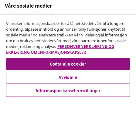
Våre sosiale medier
Vi bruker informasjonskapsler for å få nettstedet vårt til å fungere
ordentlig, tilpasse innhold og annonser, tilby funksjoner knyttet til
Angre på kontrakten
sosiale medier og analysere trafikken vår. Vi deler også informasjon
om din bruk av nettstedet vårt med våre partnere innenfor sosiale
Send inn en angrerett for bestillingen din.
medier, reklame og analyse.
PERSONVERNERKLÆRING OG
ERKLÆRING OM INFORMASJONSKAPSLER
Angre på kontrakten
Godta alle cookier
Avvis alle
Kundeservice
Informasjonskapselinnstillinger
Bedrift
vidaXL