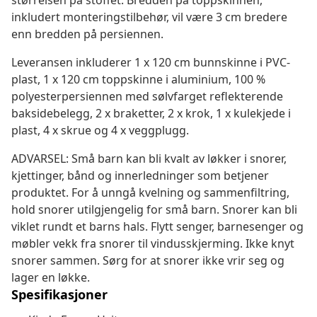
størrelsen på stoffet. Bredden på toppskinnen,
inkludert monteringstilbehør, vil være 3 cm bredere
enn bredden på persiennen.
Leveransen inkluderer 1 x 120 cm bunnskinne i PVC-
plast, 1 x 120 cm toppskinne i aluminium, 100 %
polyesterpersiennen med sølvfarget reflekterende
baksidebelegg, 2 x braketter, 2 x krok, 1 x kulekjede i
plast, 4 x skrue og 4 x veggplugg.
ADVARSEL: Små barn kan bli kvalt av løkker i snorer,
kjettinger, bånd og innerledninger som betjener
produktet. For å unngå kvelning og sammenfiltring,
hold snorer utilgjengelig for små barn. Snorer kan bli
viklet rundt et barns hals. Flytt senger, barnesenger og
møbler vekk fra snorer til vindusskjerming. Ikke knyt
snorer sammen. Sørg for at snorer ikke vrir seg og
lager en løkke.
Spesifikasjoner