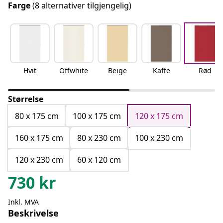
Farge
(8 alternativer tilgjengelig)
Hvit
Offwhite
Beige
Kaffe
Rød
Størrelse
80 x 175 cm
100 x 175 cm
120 x 175 cm
160 x 175 cm
80 x 230 cm
100 x 230 cm
120 x 230 cm
60 x 120 cm
730
kr
Inkl. MVA
Beskrivelse