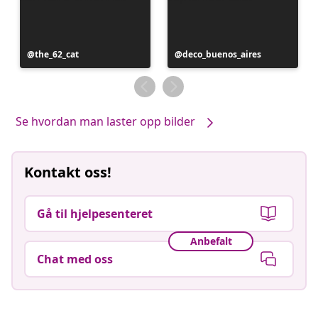
Innlegg
the_62_cat
Innlegg
deco_buenos_aires
publisert
publisert
av
av
Se hvordan man laster opp bilder
Kontakt oss!
Gå til hjelpesenteret
Anbefalt
Chat med oss