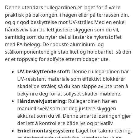
Denne utendørs rullegardinen er laget for å være
praktisk på balkongen, i hagen eller på terrassen din,
og gir god beskyttelse mot UV-stråler. Med en enkel
håndsveiv kan du lett justere skyggen som du vil,
samtidig som du nyter det slitesterke nylonstoffet
med PA-belegg. De robuste aluminium- og
stålkomponentene gir stabilitet og holdbarhet, så den
er et toppvalg for solfylte ettermiddager ute.
UV-beskyttende stoff:
Denne rullegardinen har
UV-resistent materiale som effektivt blokkerer
skadelige stråler, så du kan slappe av ute uten å
bekymre deg for at sollyset skader møblene.
Håndsveivjustering:
Rullegardinen har en
manuell sveiv som lar deg justere skyggen
akkurat som du vil. Denne smarte løsningen gjør
det lett å kontrollere både lys og privatliv.
Enkel montasjesystem:
Laget for takmontering,