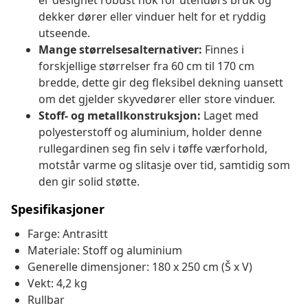
er designet robust nok for utendørs bruk og
dekker dører eller vinduer helt for et ryddig
utseende.
Mange størrelsesalternativer:
Finnes i
forskjellige størrelser fra 60 cm til 170 cm
bredde, dette gir deg fleksibel dekning uansett
om det gjelder skyvedører eller store vinduer.
Stoff- og metallkonstruksjon:
Laget med
polyesterstoff og aluminium, holder denne
rullegardinen seg fin selv i tøffe værforhold,
motstår varme og slitasje over tid, samtidig som
den gir solid støtte.
Spesifikasjoner
Farge: Antrasitt
Materiale: Stoff og aluminium
Generelle dimensjoner: 180 x 250 cm (Š x V)
Vekt: 4,2 kg
Rullbar