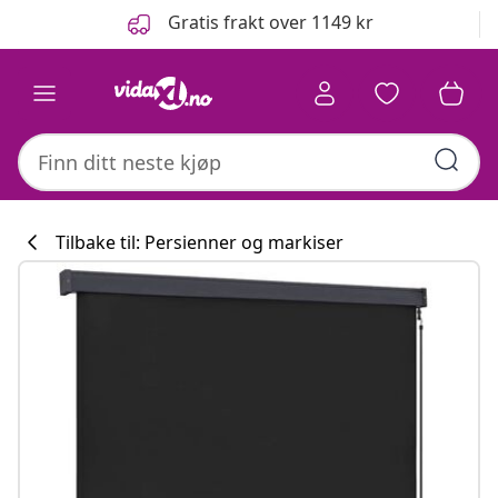
Tidligere
Neste
Gratis frakt over 1149 kr
Tilbake til: Persienner og markiser