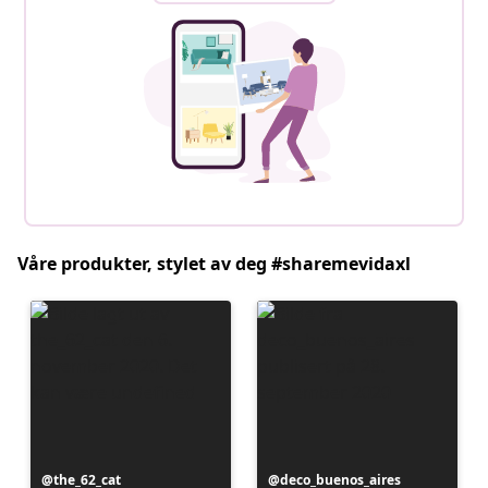
Våre produkter, stylet av deg #sharemevidaxl
Innlegg
the_62_cat
Innlegg
deco_buenos_aires