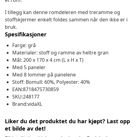
et rom.
I tillegg kan denne romdeleren med treramme og
stoffskjermer enkelt foldes sammen når den ikke er i
bruk.
Spesifikasjoner
Farge: grå
Materialer: stoff og ramme av heltre gran
Mål: 200 x 170 x 4 cm (L x H x T)
Med 5 paneler
Med 8 lommer på panelene
Stoff: Bomull: 60%, Polyester: 40%
EAN:8718475730859
SKU:248177
Brand:vidaXL
Liker du det produktet du har kjøpt? Last opp
et bilde av det!