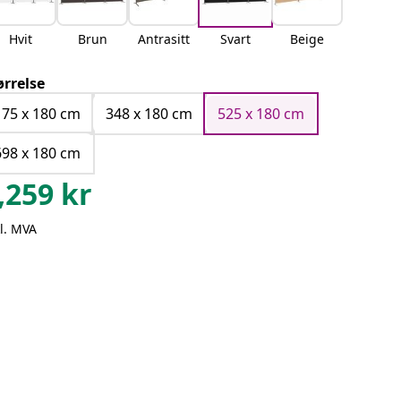
Hvit
Brun
Antrasitt
Svart
Beige
ørrelse
175 x 180 cm
348 x 180 cm
525 x 180 cm
698 x 180 cm
,259
kr
l. MVA