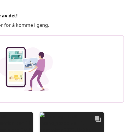
 av det!
or for å komme i gang.