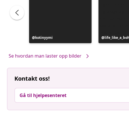
Innlegg
kotinyymi
Innlegg
life_like_a_b
publisert
publisert
av
av
Se hvordan man laster opp bilder
Kontakt oss!
Gå til hjelpesenteret