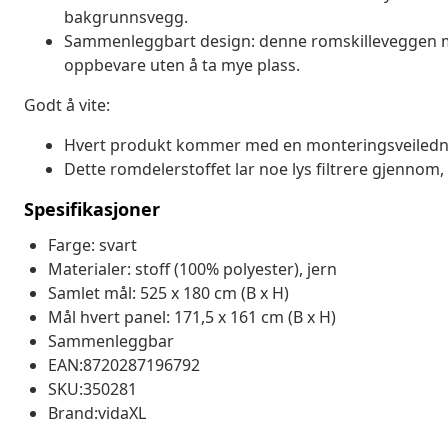
bakgrunnsvegg.
Sammenleggbart design: denne romskilleveggen me
oppbevare uten å ta mye plass.
Godt å vite:
Hvert produkt kommer med en monteringsveilednin
Dette romdelerstoffet lar noe lys filtrere gjennom, s
Spesifikasjoner
Farge: svart
Materialer: stoff (100% polyester), jern
Samlet mål: 525 x 180 cm (B x H)
Mål hvert panel: 171,5 x 161 cm (B x H)
Sammenleggbar
EAN:8720287196792
SKU:350281
Brand:vidaXL