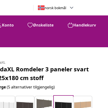
norsk bokmål
Konto
Ønskeliste
Handlekurv
daXL
idaXL Romdeler 3 paneler svart
25x180 cm stoff
rge
(5 alternativer tilgjengelig)