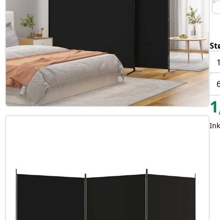
St
1
Ink