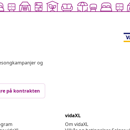
 sesongkampanjer og
re på kontrakten
vidaXL
rogram
Om vidaXL