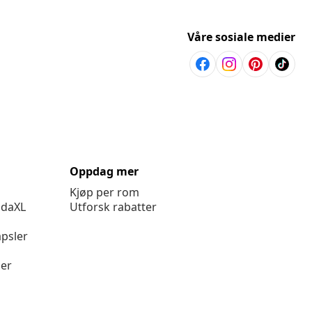
Våre sosiale medier
Oppdag mer
Kjøp per rom
idaXL
Utforsk rabatter
psler
ger