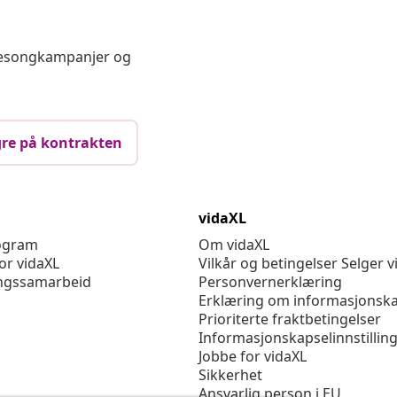
 sesongkampanjer og
re på kontrakten
vidaXL
rogram
Om vidaXL
or vidaXL
Vilkår og betingelser Selger v
ngssamarbeid
Personvernerklæring
Erklæring om informasjonska
Prioriterte fraktbetingelser
Informasjonskapselinnstillin
Jobbe for vidaXL
Sikkerhet
Ansvarlig person i EU