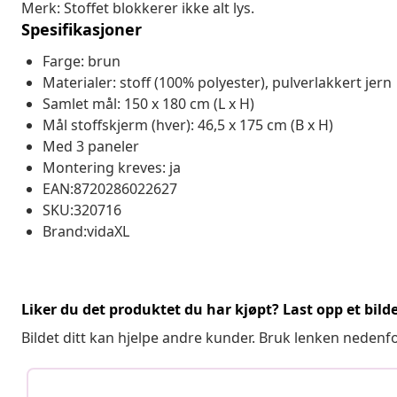
Merk: Stoffet blokkerer ikke alt lys.
Spesifikasjoner
Farge: brun
Materialer: stoff (100% polyester), pulverlakkert jern
Samlet mål: 150 x 180 cm (L x H)
Mål stoffskjerm (hver): 46,5 x 175 cm (B x H)
Med 3 paneler
Montering kreves: ja
EAN:8720286022627
SKU:320716
Brand:vidaXL
Liker du det produktet du har kjøpt? Last opp et bilde
Bildet ditt kan hjelpe andre kunder. Bruk lenken nedenf