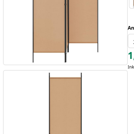
An
1
Ink