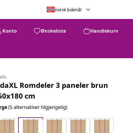
norsk bokmål
Konto
Ønskeliste
Handlekurv
daXL
idaXL Romdeler 3 paneler brun
50x180 cm
rge
(5 alternativer tilgjengelig)