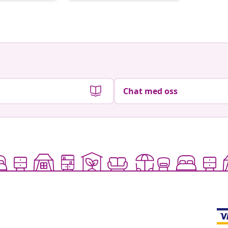
av
av
Chat med oss