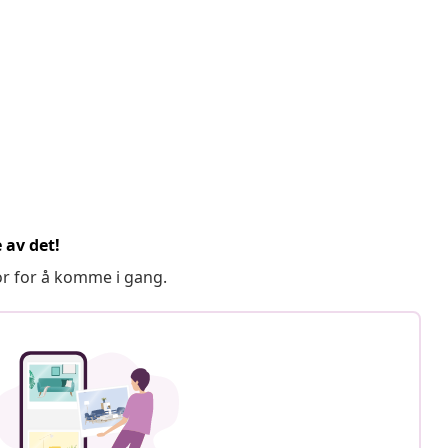
 av det!
or for å komme i gang.