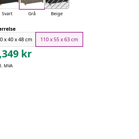
Svart
Grå
Beige
ørrelse
0 x 40 x 48 cm
110 x 55 x 63 cm
,349
kr
l. MVA