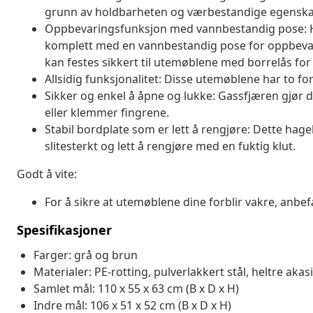
grunn av holdbarheten og værbestandige egenska
Oppbevaringsfunksjon med vannbestandig pose: 
komplett med en vannbestandig pose for oppbevari
kan festes sikkert til utemøblene med borrelås for e
Allsidig funksjonalitet: Disse utemøblene har to f
Sikker og enkel å åpne og lukke: Gassfjæren gjør d
eller klemmer fingrene.
Stabil bordplate som er lett å rengjøre: Dette hag
slitesterkt og lett å rengjøre med en fuktig klut.
Godt å vite:
For å sikre at utemøblene dine forblir vakre, anbef
Spesifikasjoner
Farger: grå og brun
Materialer: PE-rotting, pulverlakkert stål, heltre akas
Samlet mål: 110 x 55 x 63 cm (B x D x H)
Indre mål: 106 x 51 x 52 cm (B x D x H)