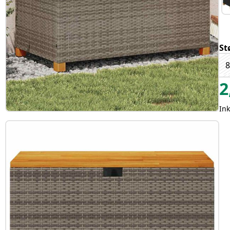
St
8
2
Ink