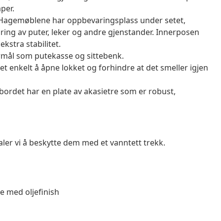
per.
Hagemøblene har oppbevaringsplass under setet,
ng av puter, leker og andre gjenstander. Innerposen
kstra stabilitet.
ormål som putekasse og sittebenk.
et enkelt å åpne lokket og forhindre at det smeller igjen
ebordet har en plate av akasietre som er robust,
aler vi å beskytte dem med et vanntett trekk.
ie med oljefinish