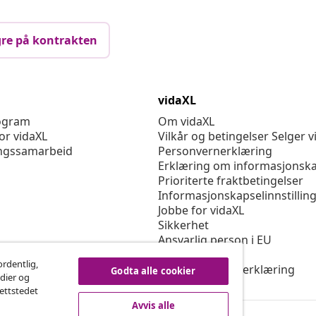
re på kontrakten
vidaXL
rogram
Om vidaXL
or vidaXL
Vilkår og betingelser Selger v
ngssamarbeid
Personvernerklæring
Erklæring om informasjonska
Prioriterte fraktbetingelser
Informasjonskapselinnstillin
Jobbe for vidaXL
Sikkerhet
Ansvarlig person i EU
Politikken EPR
ordentlig,
Tilgjengelighetserklæring
Godta alle cookier
edier og
nettstedet
Avvis alle