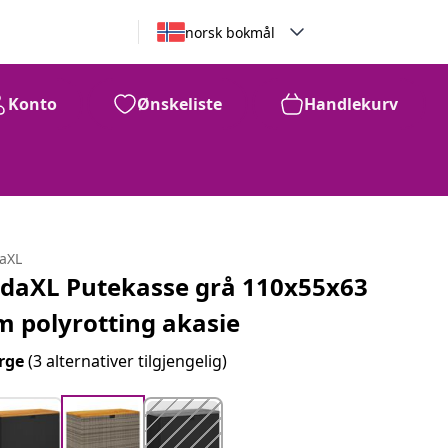
norsk bokmål
Konto
Ønskeliste
Handlekurv
daXL
idaXL Putekasse grå 110x55x63
m polyrotting akasie
rge
(3 alternativer tilgjengelig)