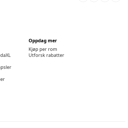
Oppdag mer
Kjøp per rom
idaXL
Utforsk rabatter
psler
ger