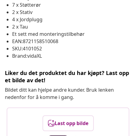
7 x Støtterør
2 x Stativ
4 x Jordplugg
2 x Tau
Et sett med monteringstilbehør
EAN:8721158510068
SKU:4101052
Brand:vidaXL
Liker du det produktet du har kjøpt? Last opp
et bilde av det!
Bildet ditt kan hjelpe andre kunder. Bruk lenken
nedenfor for å komme i gang.
Last opp bilde