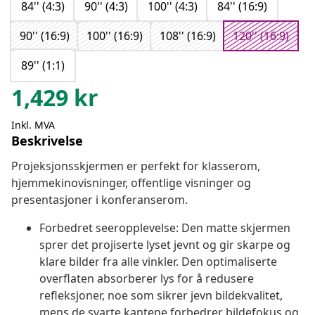
84'' (4:3)
90'' (4:3)
100'' (4:3)
84'' (16:9)
90'' (16:9)
100'' (16:9)
108'' (16:9)
120'' (16:9)
89'' (1:1)
1,429
kr
Inkl. MVA
Beskrivelse
Projeksjonsskjermen er perfekt for klasserom,
hjemmekinovisninger, offentlige visninger og
presentasjoner i konferanserom.
Forbedret seeropplevelse: Den matte skjermen
sprer det projiserte lyset jevnt og gir skarpe og
klare bilder fra alle vinkler. Den optimaliserte
overflaten absorberer lys for å redusere
refleksjoner, noe som sikrer jevn bildekvalitet,
mens de svarte kantene forbedrer bildefokus og