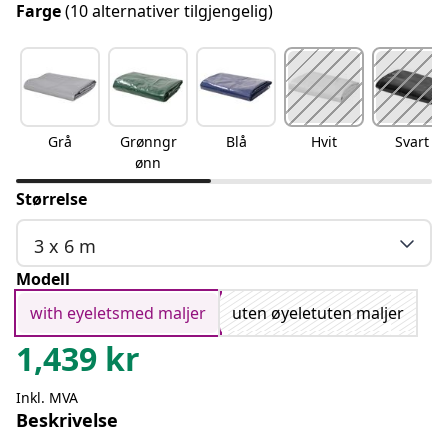
Farge
(10 alternativer tilgjengelig)
Grå
Grønngr
Blå
Hvit
Svart
ønn
Størrelse
3 x 6 m
Modell
with eyeletsmed maljer
uten øyeletuten maljer
1,439
kr
Inkl. MVA
Beskrivelse