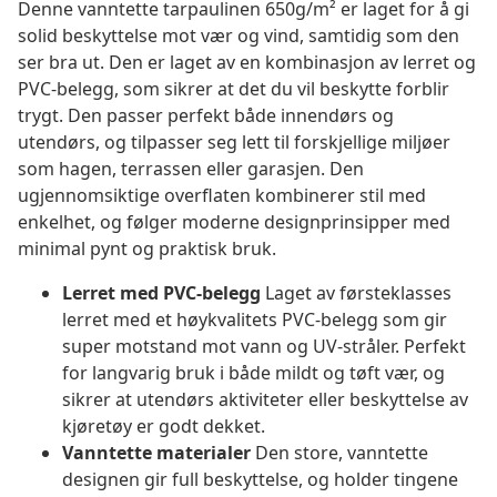
Denne vanntette tarpaulinen 650g/m² er laget for å gi
solid beskyttelse mot vær og vind, samtidig som den
ser bra ut. Den er laget av en kombinasjon av lerret og
PVC-belegg, som sikrer at det du vil beskytte forblir
trygt. Den passer perfekt både innendørs og
utendørs, og tilpasser seg lett til forskjellige miljøer
som hagen, terrassen eller garasjen. Den
ugjennomsiktige overflaten kombinerer stil med
enkelhet, og følger moderne designprinsipper med
minimal pynt og praktisk bruk.
Lerret med PVC-belegg
Laget av førsteklasses
lerret med et høykvalitets PVC-belegg som gir
super motstand mot vann og UV-stråler. Perfekt
for langvarig bruk i både mildt og tøft vær, og
sikrer at utendørs aktiviteter eller beskyttelse av
kjøretøy er godt dekket.
Vanntette materialer
Den store, vanntette
designen gir full beskyttelse, og holder tingene