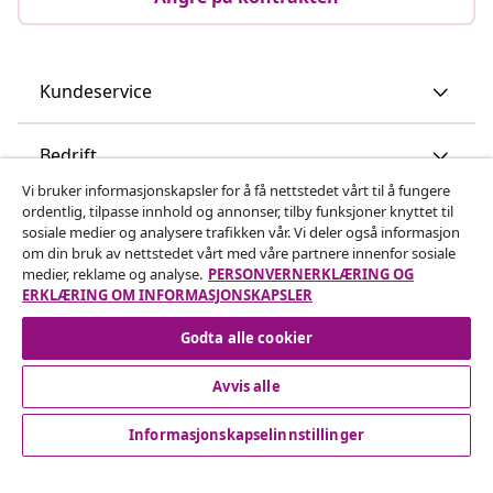
Kundeservice
Bedrift
Vi bruker informasjonskapsler for å få nettstedet vårt til å fungere
ordentlig, tilpasse innhold og annonser, tilby funksjoner knyttet til
vidaXL
sosiale medier og analysere trafikken vår. Vi deler også informasjon
om din bruk av nettstedet vårt med våre partnere innenfor sosiale
medier, reklame og analyse.
PERSONVERNERKLÆRING OG
Oppdag mer
ERKLÆRING OM INFORMASJONSKAPSLER
Godta alle cookier
Avvis alle
Informasjonskapselinnstillinger
© 2008-2026 vidaXL www.vidaxl.no er et nettsted av vidaXL
Marketplace International B.V.