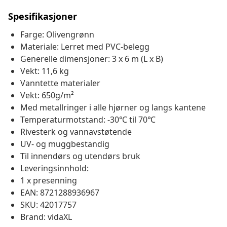
Spesifikasjoner
Farge: Olivengrønn
Materiale: Lerret med PVC-belegg
Generelle dimensjoner: 3 x 6 m (L x B)
Vekt: 11,6 kg
Vanntette materialer
Vekt: 650g/m²
Med metallringer i alle hjørner og langs kantene
Temperaturmotstand: -30℃ til 70℃
Rivesterk og vannavstøtende
UV- og muggbestandig
Til innendørs og utendørs bruk
Leveringsinnhold:
1 x presenning
EAN: 8721288936967
SKU: 42017757
Brand: vidaXL