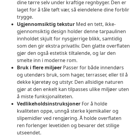
dine tørre selv under kraftige regnbyger. Den er
laget for å tåle tøft vær, så eiendelene dine forblir
trygge.
Ugjennomsiktig tekstur
Med en tett, ikke-
gjennomsiktig design holder denne tarpaulinen
innholdet skjult for nysgjerrige blikk, samtidig
som den gir ekstra privatliv. Den glatte overflaten
gjør den også estetisk tiltalende, og lar den
smelte inn i moderne rom.
Bruk i flere miljøer
Passer for både innendørs
og utendørs bruk, som hager, terrasser, eller til å
dekke kjøretøy og utstyr. Den allsidige naturen
gjør at den enkelt kan tilpasses ulike miljøer uten
å miste funksjonaliteten.
Vedlikeholdsinstruksjoner
For å holde
kvaliteten oppe, unngå sterke kjemikalier og
slipemidler ved rengjøring. Å holde overflaten
ren forlenger levetiden og bevarer det stilige
utseendet.