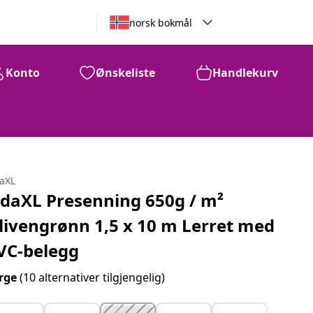
norsk bokmål
Konto
Ønskeliste
Handlekurv
daXL
idaXL Presenning 650g / m²
livengrønn 1,5 x 10 m Lerret med
VC-belegg
rge
(10 alternativer tilgjengelig)