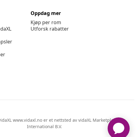
Oppdag mer
Kjøp per rom
idaXL
Utforsk rabatter
psler
ger
idaXL www.vidaxl.no er et nettsted av vidaXL Marketplace
International B.V.