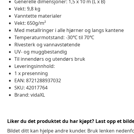
Generelle dimensjoner: 1,5 x 10 m (L x B)
Vekt: 9,8 kg
Vanntette materialer
Vekt: 650g/m²
Med metallringer i alle hjørner og langs kantene
Temperaturmotstand: -30℃ til 70℃
Rivesterk og vannavstøtende
UV- og muggbestandig
Til innendørs og utendørs bruk
Leveringsinnhold:
1 x presenning
EAN: 8721288937032
SKU: 42017764
Brand: vidaXL
Liker du det produktet du har kjøpt? Last opp et bilde
Bildet ditt kan hjelpe andre kunder. Bruk lenken nedenf