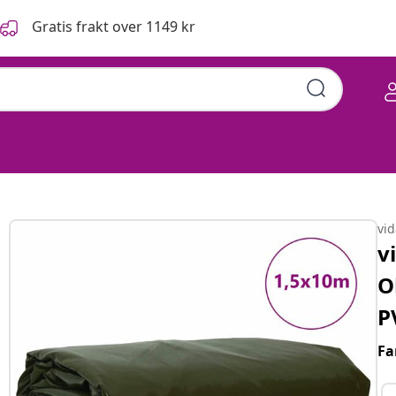
Gratis frakt over 1149 kr
vi
v
O
P
Fa