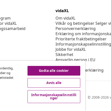
vidaXL
rogram
Om vidaXL
or vidaXL
Vilkår og betingelser Selger v
ngssamarbeid
Personvernerklæring
Erklæring om informasjonska
Prioriterte fraktbetingelser
Informasjonskapselinnstillin
Jobbe for vidaXL
Sikkerhet
Ansvarlig person i EU
Politikken EPR
ordentlig,
Tilgjengelighetserklæring
Godta alle cookier
edier og
nettstedet
Avvis alle
Informasjonskapselinnstilli
© 2008-2026 v
nger