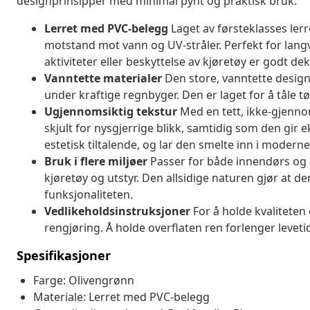
designprinsipper med minimal pynt og praktisk bruk.
Lerret med PVC-belegg
Laget av førsteklasses ler
motstand mot vann og UV-stråler. Perfekt for langv
aktiviteter eller beskyttelse av kjøretøy er godt dek
Vanntette materialer
Den store, vanntette designe
under kraftige regnbyger. Den er laget for å tåle tø
Ugjennomsiktig tekstur
Med en tett, ikke-gjenno
skjult for nysgjerrige blikk, samtidig som den gir e
estetisk tiltalende, og lar den smelte inn i modern
Bruk i flere miljøer
Passer for både innendørs og ut
kjøretøy og utstyr. Den allsidige naturen gjør at de
funksjonaliteten.
Vedlikeholdsinstruksjoner
For å holde kvaliteten
rengjøring. Å holde overflaten ren forlenger leveti
Spesifikasjoner
Farge: Olivengrønn
Materiale: Lerret med PVC-belegg