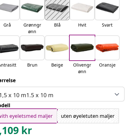
Grå
Grønngr
Blå
Hvit
Svart
ønn
Antrasitt
Brun
Beige
Olivengr
Oransje
ønn
ørrelse
1,5 x 10 m1.5 x 10 m
dell
with eyeletsmed maljer
uten øyeletuten maljer
,109
kr