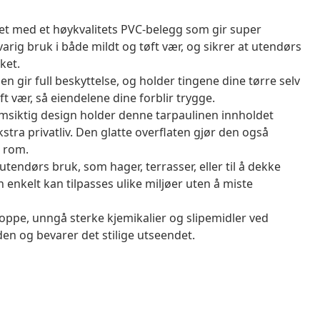
ret med et høykvalitets PVC-belegg som gir super
arig bruk i både mildt og tøft vær, og sikrer at utendørs
ket.
n gir full beskyttelse, og holder tingene dine tørre selv
ft vær, så eiendelene dine forblir trygge.
msiktig design holder denne tarpaulinen innholdet
kstra privatliv. Den glatte overflaten gjør den også
e rom.
endørs bruk, som hager, terrasser, eller til å dekke
n enkelt kan tilpasses ulike miljøer uten å miste
 oppe, unngå sterke kjemikalier og slipemidler ved
den og bevarer det stilige utseendet.