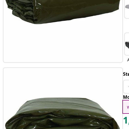
St
Mo
1