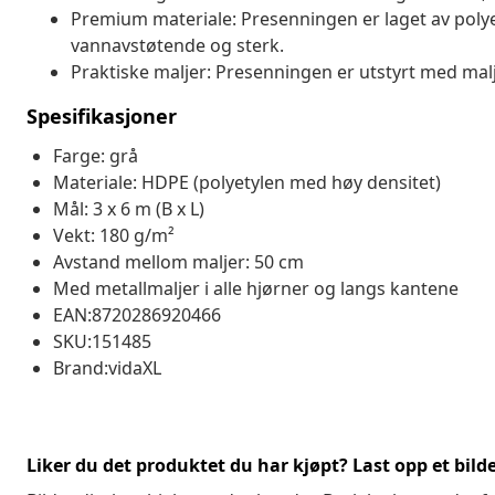
Premium materiale: Presenningen er laget av poly
vannavstøtende og sterk.
Praktiske maljer: Presenningen er utstyrt med malje
Spesifikasjoner
Farge: grå
Materiale: HDPE (polyetylen med høy densitet)
Mål: 3 x 6 m (B x L)
Vekt: 180 g/m²
Avstand mellom maljer: 50 cm
Med metallmaljer i alle hjørner og langs kantene
EAN:8720286920466
SKU:151485
Brand:vidaXL
Liker du det produktet du har kjøpt? Last opp et bilde