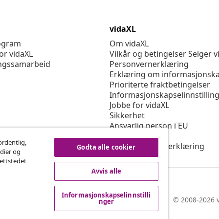
vidaXL
rogram
Om vidaXL
or vidaXL
Vilkår og betingelser Selger v
ngssamarbeid
Personvernerklæring
Erklæring om informasjonska
Prioriterte fraktbetingelser
Informasjonskapselinnstillin
Jobbe for vidaXL
Sikkerhet
Ansvarlig person i EU
Politikken EPR
ordentlig,
Tilgjengelighetserklæring
Godta alle cookier
edier og
nettstedet
Avvis alle
Informasjonskapselinnstilli
© 2008-2026 v
nger