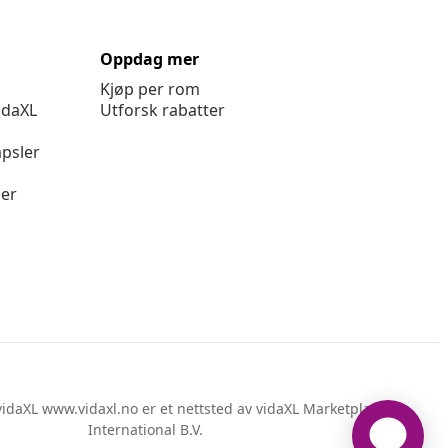
Oppdag mer
Kjøp per rom
idaXL
Utforsk rabatter
psler
ger
idaXL www.vidaxl.no er et nettsted av vidaXL Marketplace
International B.V.