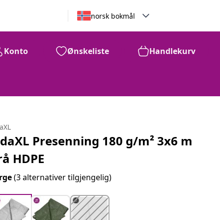
norsk bokmål
Konto
Ønskeliste
Handlekurv
daXL
idaXL Presenning 180 g/m² 3x6 m
rå HDPE
rge
(3 alternativer tilgjengelig)