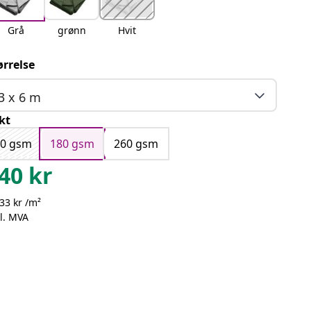
Grå
grønn
Hvit
ørrelse
3 x 6 m
kt
90 gsm
180 gsm
260 gsm
40
kr
33 kr /m²
l. MVA