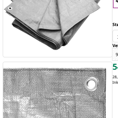
St
Ve
5
28,
Ink