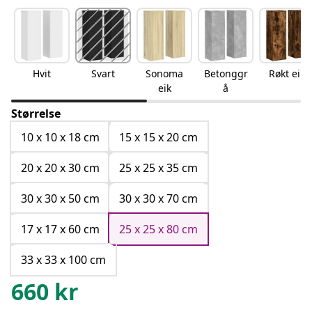
Hvit
Svart
Sonoma
Betonggr
Røkt eik
eik
å
Størrelse
10 x 10 x 18 cm
15 x 15 x 20 cm
20 x 20 x 30 cm
25 x 25 x 35 cm
30 x 30 x 50 cm
30 x 30 x 70 cm
17 x 17 x 60 cm
25 x 25 x 80 cm
33 x 33 x 100 cm
660
kr