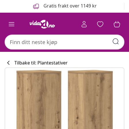
Tidligere
Neste
Gratis frakt over 1149 kr
Tilbake til: Plantestativer