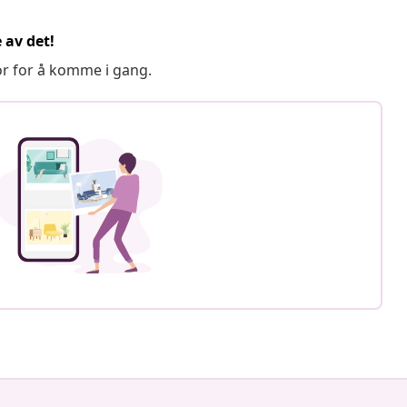
 av det!
or for å komme i gang.