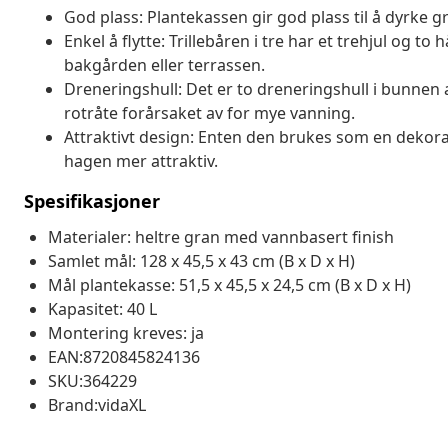
God plass: Plantekassen gir god plass til å dyrke 
Enkel å flytte: Trillebåren i tre har et trehjul og to
bakgården eller terrassen.
Dreneringshull: Det er to dreneringshull i bunnen a
rotråte forårsaket av for mye vanning.
Attraktivt design: Enten den brukes som en dekorat
hagen mer attraktiv.
Spesifikasjoner
Materialer: heltre gran med vannbasert finish
Samlet mål: 128 x 45,5 x 43 cm (B x D x H)
Mål plantekasse: 51,5 x 45,5 x 24,5 cm (B x D x H)
Kapasitet: 40 L
Montering kreves: ja
EAN:8720845824136
SKU:364229
Brand:vidaXL