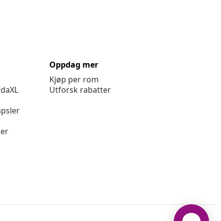
Oppdag mer
Kjøp per rom
idaXL
Utforsk rabatter
psler
ger