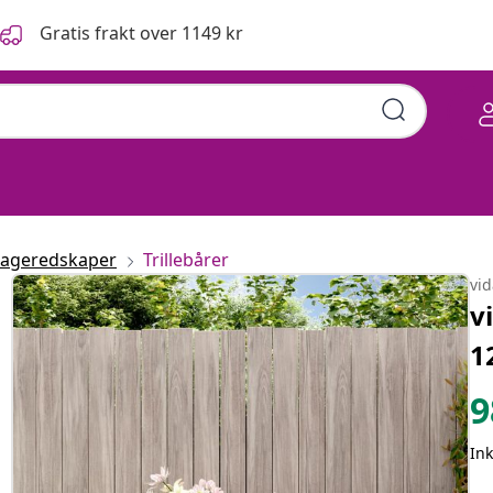
Gratis frakt over 1149 kr
ageredskaper
Trillebårer
vi
v
1
9
Ink