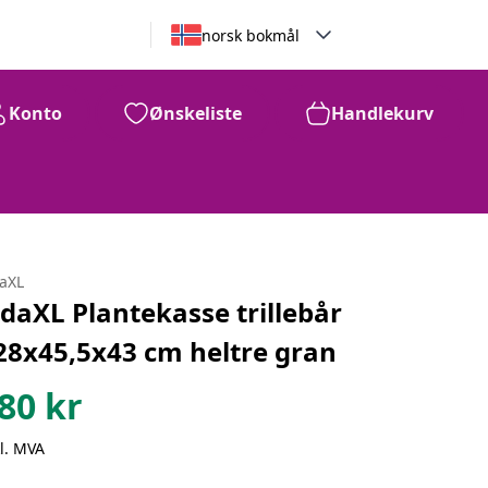
norsk bokmål
Konto
Ønskeliste
Handlekurv
daXL
idaXL Plantekasse trillebår
28x45,5x43 cm heltre gran
80
kr
l. MVA