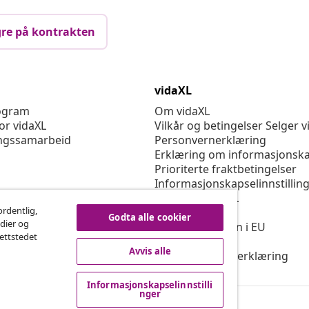
re på kontrakten
vidaXL
rogram
Om vidaXL
or vidaXL
Vilkår og betingelser Selger v
ngssamarbeid
Personvernerklæring
Erklæring om informasjonska
Prioriterte fraktbetingelser
Informasjonskapselinnstillin
Jobbe for vidaXL
ordentlig,
Sikkerhet
Godta alle cookier
edier og
Ansvarlig person i EU
nettstedet
Politikken EPR
Avvis alle
Tilgjengelighetserklæring
Informasjonskapselinnstilli
nger