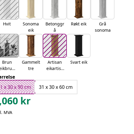
Hvit
Sonoma
Betonggr
Røkt eik
Grå
eik
å
sonoma
Brun
Gammelt
Artisan
Svart eik
eikbrun
tre
eikartisa
eik
n eik
ørrelse
1 x 30 x 90 cm
31 x 30 x 60 cm
,060
kr
l. MVA