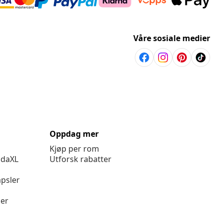
Våre sosiale medier
Oppdag mer
Kjøp per rom
idaXL
Utforsk rabatter
psler
ger