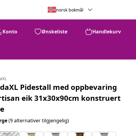
norsk bokmål
Konto
Ønskeliste
Handlekurv
1,060
kr
daXL
idaXL Pidestall med oppbevaring
rtisan eik 31x30x90cm konstruert
re
rge
(9 alternativer tilgjengelig)