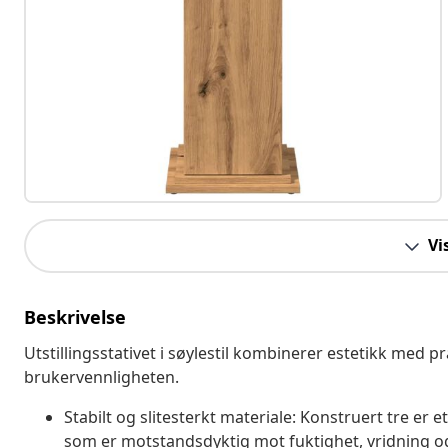
Vi
Beskrivelse
Utstillingsstativet i søylestil kombinerer estetikk med pra
brukervennligheten.
Stabilt og slitesterkt materiale: Konstruert tre er e
som er motstandsdyktig mot fuktighet, vridning og s