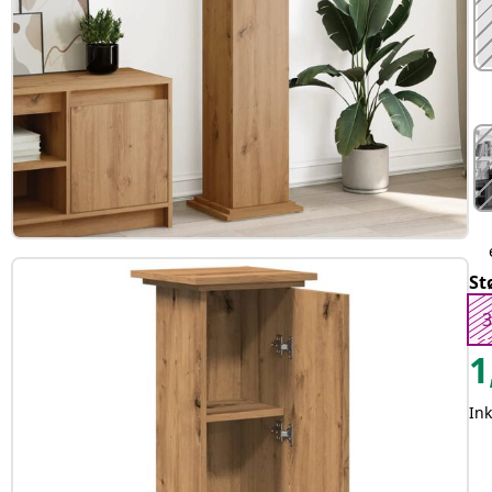
St
3
1
Ink