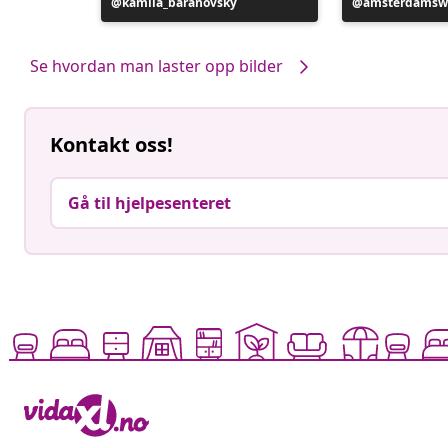
Innlegg
kamila_baranovsky
Innlegg
amsterdamsw
publisert
publisert
av
av
Se hvordan man laster opp bilder
Kontakt oss!
Gå til hjelpesenteret