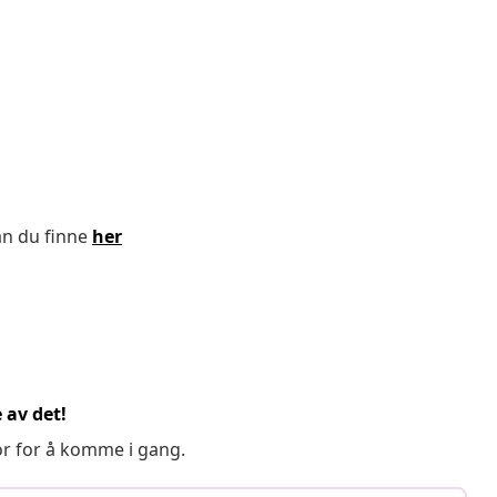
an du finne
her
 av det!
or for å komme i gang.