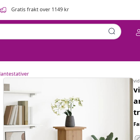
Gratis frakt over 1149 kr
 eik 31x30x90cm konstruert
lantestativer
vi
v
a
t
Fa