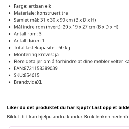
Farge: artisan eik
Materiale: konstruert tre
Samlet mål: 31 x 30 x 90 cm (B x D x H)
Mål indre rom (hvert): 20 x 19 x 27 cm (B x D x H)
Antall rom: 3
Antall dører: 1
Total lastekapasitet: 60 kg
Montering kreves: ja
Flere detaljer om å forhindre at dine møbler velter k
EAN:8721158389039
SKU:854615
Brand:vidaXL
Liker du det produktet du har kjøpt? Last opp et bilde
Bildet ditt kan hjelpe andre kunder. Bruk lenken nedenf