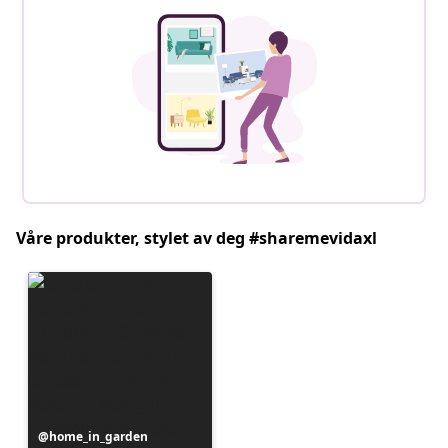
Våre produkter, stylet av deg #sharemevidaxl
Innlegg
home_in_garden