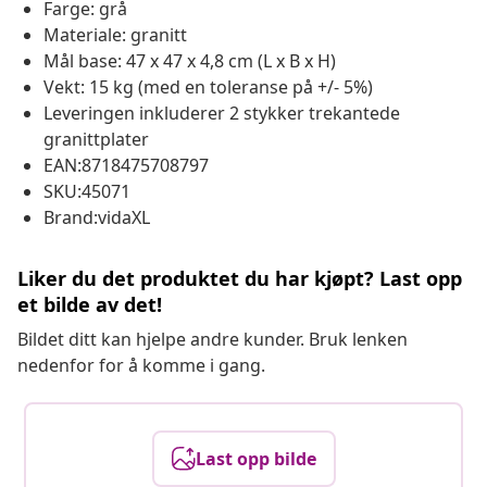
Farge: grå
Materiale: granitt
Mål base: 47 x 47 x 4,8 cm (L x B x H)
Vekt: 15 kg (med en toleranse på +/- 5%)
Leveringen inkluderer 2 stykker trekantede
granittplater
EAN:8718475708797
SKU:45071
Brand:vidaXL
Liker du det produktet du har kjøpt? Last opp
et bilde av det!
Bildet ditt kan hjelpe andre kunder. Bruk lenken
nedenfor for å komme i gang.
Last opp bilde