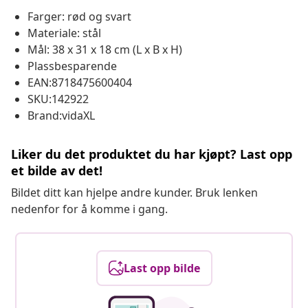
Farger: rød og svart
Materiale: stål
Mål: 38 x 31 x 18 cm (L x B x H)
Plassbesparende
EAN:8718475600404
SKU:142922
Brand:vidaXL
Liker du det produktet du har kjøpt? Last opp
et bilde av det!
Bildet ditt kan hjelpe andre kunder. Bruk lenken
nedenfor for å komme i gang.
Last opp bilde