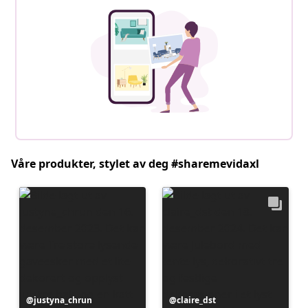
Våre produkter, stylet av deg #sharemevidaxl
Innlegg
justyna_chrun
Innlegg
claire_dst