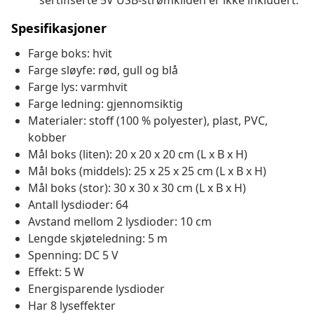
sertifiserte 5V USB-strømkilden er ikke inkludert.
Spesifikasjoner
Farge boks: hvit
Farge sløyfe: rød, gull og blå
Farge lys: varmhvit
Farge ledning: gjennomsiktig
Materialer: stoff (100 % polyester), plast, PVC,
kobber
Mål boks (liten): 20 x 20 x 20 cm (L x B x H)
Mål boks (middels): 25 x 25 x 25 cm (L x B x H)
Mål boks (stor): 30 x 30 x 30 cm (L x B x H)
Antall lysdioder: 64
Avstand mellom 2 lysdioder: 10 cm
Lengde skjøteledning: 5 m
Spenning: DC 5 V
Effekt: 5 W
Energisparende lysdioder
Har 8 lyseffekter