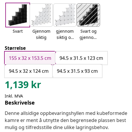
Svart
Gjennom
gjennom
Svart og
siktig
siktig og
gjennom
hvit
siktig
Størrelse
155 x 32 x 153.5 cm
94.5 x 31.5 x 123 cm
94.5 x 32 x 124 cm
94.5 x 31.5 x 93 cm
1,139
kr
Inkl. MVA
Beskrivelse
Denne allsidige oppbevaringshyllen med kubeformede
kamre er ment å utnytte den begrensede plassen best
mulig og tilfredsstille dine ulike lagringsbehov.