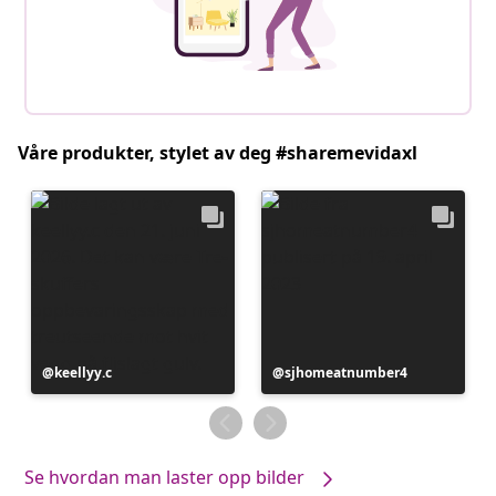
Våre produkter, stylet av deg #sharemevidaxl
Innlegg
keellyy.c
Innlegg
sjhomeatnumber4
publisert
publisert
av
av
Se hvordan man laster opp bilder