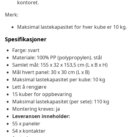
kontoret.
Merk:
Maksimal lastekapasitet for hver kube er 10 kg.
Spesifikasjoner
Farge: svart
Materiale: 100% PP (polypropylen). stål
Samlet mål: 155 x 32 x 153,5 cm (L x B x H)
Mål hvert panel: 30 x 30 cm (L x B)
Maksimal lastekapasitet per kube: 10 kg
Lett å rengjøre
15 kuber for oppbevaring
Maksimal lastekapasitet (per sete): 110 kg
Montering kreves: ja
Leveransen inneholder:
55 x paneler
54 x kontakter