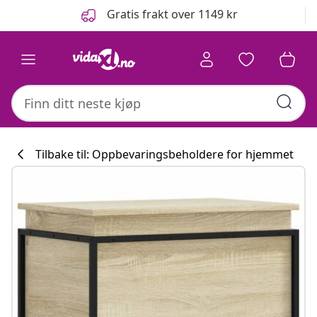
Tidligere
Neste
Gratis frakt over 1149 kr
Tilbake til: Oppbevaringsbeholdere for hjemmet