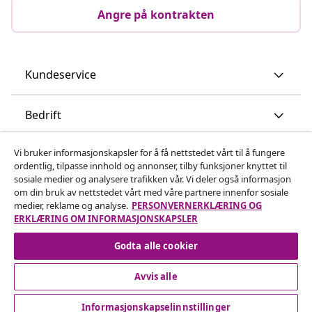
Angre på kontrakten
Kundeservice
Bedrift
Vi bruker informasjonskapsler for å få nettstedet vårt til å fungere
vidaXL
ordentlig, tilpasse innhold og annonser, tilby funksjoner knyttet til
sosiale medier og analysere trafikken vår. Vi deler også informasjon
om din bruk av nettstedet vårt med våre partnere innenfor sosiale
Oppdag mer
medier, reklame og analyse.
PERSONVERNERKLÆRING OG
ERKLÆRING OM INFORMASJONSKAPSLER
Godta alle cookier
Avvis alle
© 2008-2026 vidaXL www.vidaxl.no er et nettsted av vidaXL
Informasjonskapselinnstillinger