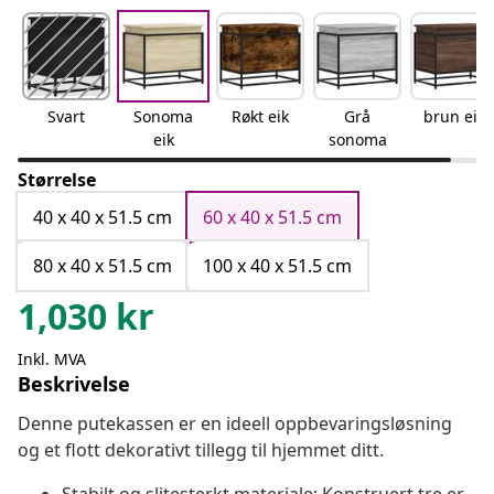
Svart
Sonoma
Røkt eik
Grå
brun eik
eik
sonoma
Størrelse
40 x 40 x 51.5 cm
60 x 40 x 51.5 cm
80 x 40 x 51.5 cm
100 x 40 x 51.5 cm
1,030
kr
Inkl. MVA
Beskrivelse
Denne putekassen er en ideell oppbevaringsløsning
og et flott dekorativt tillegg til hjemmet ditt.