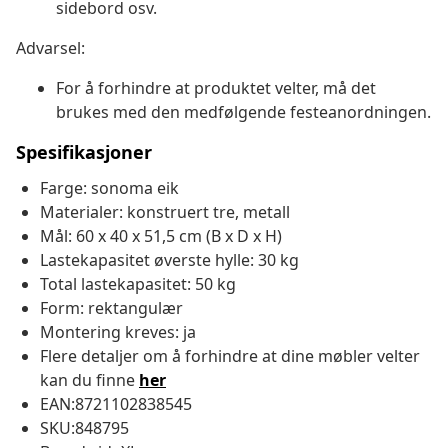
sidebord osv.
Advarsel:
For å forhindre at produktet velter, må det
brukes med den medfølgende festeanordningen.
Spesifikasjoner
Farge: sonoma eik
Materialer: konstruert tre, metall
Mål: 60 x 40 x 51,5 cm (B x D x H)
Lastekapasitet øverste hylle: 30 kg
Total lastekapasitet: 50 kg
Form: rektangulær
Montering kreves: ja
Flere detaljer om å forhindre at dine møbler velter
kan du finne
her
EAN:8721102838545
SKU:848795