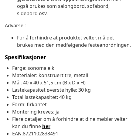
også brukes som salongbord, sofabord,
sidebord osv.
Advarsel:
For å forhindre at produktet velter, må det
brukes med den medfølgende festeanordningen.
Spesifikasjoner
Farge: sonoma eik
Materialer: konstruert tre, metall
Mål: 40 x 40 x 51,5 cm (B x D x H)
Lastekapasitet øverste hylle: 30 kg
Total lastekapasitet: 40 kg
Form: firkantet
Montering kreves: ja
Flere detaljer om å forhindre at dine møbler velter
kan du finne
her
EAN:8721102838491