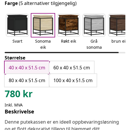
Farge
(5 alternativer tilgjengelig)
Svart
Sonoma
Røkt eik
Grå
brun eik
eik
sonoma
Størrelse
40 x 40 x 51.5 cm
60 x 40 x 51.5 cm
80 x 40 x 51.5 cm
100 x 40 x 51.5 cm
780
kr
Inkl. MVA
Beskrivelse
Denne putekassen er en ideell oppbevaringsløsning
og et flott dekorativt tillegg til hjemmet ditt.