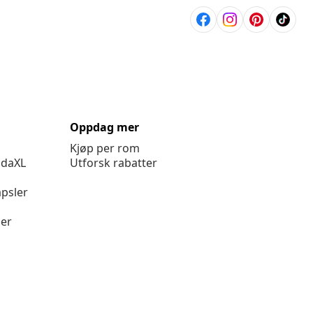
Oppdag mer
Kjøp per rom
idaXL
Utforsk rabatter
psler
ger