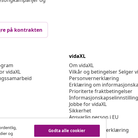
 sesongkampanjer og
re på kontrakten
vidaXL
rogram
Om vidaXL
or vidaXL
Vilkår og betingelser Selger v
ngssamarbeid
Personvernerklæring
Erklæring om informasjonska
Prioriterte fraktbetingelser
Informasjonskapselinnstillin
Jobbe for vidaXL
Sikkerhet
Ansvarlig person i EU
Politikken EPR
ordentlig,
Tilgjengelighetserklæring
Godta alle cookier
edier og