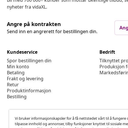
Bli med 700 000+ kunder som mottar ukentlige tilbud,
nyheter fra vidaXL.
Angre på kontrakten
Ang
Send inn en angrerett for bestillingen din.
Kundeservice
Bedrift
Spor bestillingen din
Tilknyttet p
Min konto
Produksjon f
Betaling
Markedsføri
Frakt og levering
Retur
Produktinformasjon
Bestilling
Vi bruker informasjonskapsler for å få nettstedet vårt til å fungere 
tilpasse innhold og annonser, tilby funksjoner knyttet til sosiale m