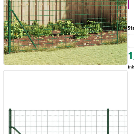
St
1
Ink