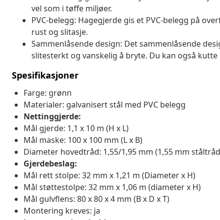
vel som i tøffe miljøer.
PVC-belegg: Hagegjerde gis et PVC-belegg på overf
rust og slitasje.
Sammenlåsende design: Det sammenlåsende designet
slitesterkt og vanskelig å bryte. Du kan også kutte 
Spesifikasjoner
Farge: grønn
Materialer: galvanisert stål med PVC belegg
Nettinggjerde:
Mål gjerde: 1,1 x 10 m (H x L)
Mål maske: 100 x 100 mm (L x B)
Diameter hovedtråd: 1,55/1,95 mm (1,55 mm ståltråd
Gjerdebeslag:
Mål rett stolpe: 32 mm x 1,21 m (Diameter x H)
Mål støttestolpe: 32 mm x 1,06 m (diameter x H)
Mål gulvflens: 80 x 80 x 4 mm (B x D x T)
Montering kreves: ja