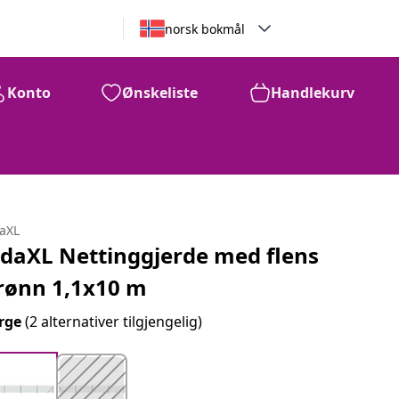
norsk bokmål
Konto
Ønskeliste
Handlekurv
daXL
idaXL Nettinggjerde med flens
rønn 1,1x10 m
rge
(2 alternativer tilgjengelig)