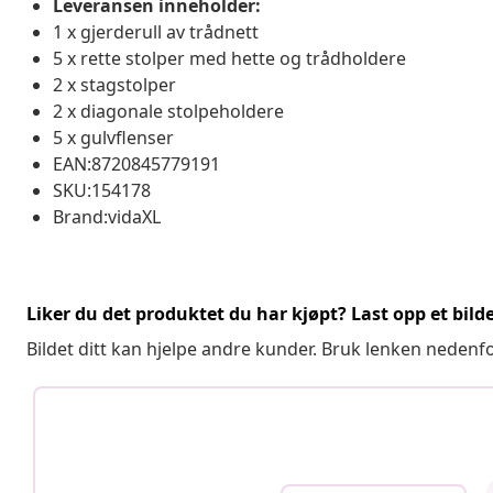
Leveransen inneholder:
1 x gjerderull av trådnett
5 x rette stolper med hette og trådholdere
2 x stagstolper
2 x diagonale stolpeholdere
5 x gulvflenser
EAN:8720845779191
SKU:154178
Brand:vidaXL
Liker du det produktet du har kjøpt? Last opp et bilde
Bildet ditt kan hjelpe andre kunder. Bruk lenken nedenf