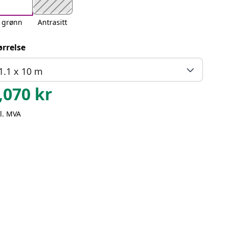
grønn
Antrasitt
ørrelse
1.1 x 10 m
,070
kr
l. MVA