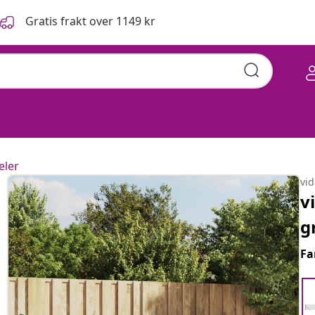
Gratis frakt over 1149 kr
eler
vi
v
g
Fa