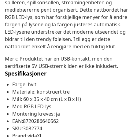
spilleren, spillkonsollen, streamingenheten og
mediebærerne pent organisert. Dette nattbordet har
RGB LED-lys, som har forskjellige menyer for å endre
fargen på lysene og la fargen justeres automatisk.
LED-lysene understreker det moderne utseendet og
bidrar til den trendy følelsen. I tillegg er dette
nattbordet enkelt å rengjøre med en fuktig klut.
Merk: Produktet har en USB-kontakt, men den
sertifiserte 5V USB-strømkilden er ikke inkludert.
Spesifikasjoner
Farge: hvit
Materiale: konstruert tre
Mål: 60 x 35 x 40 cm (L x B x H)
Med RGB LED-lys
Montering kreves: ja
EAN:8720286640562
SKU:3082774
Brand:vidaXL