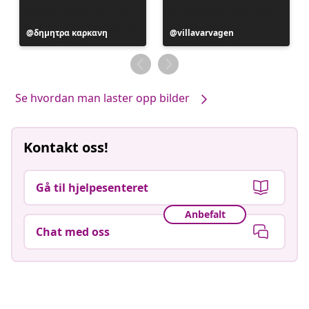
Innlegg
δημητρα καρκανη
Innlegg
villavarvagen
publisert
publisert
av
av
Se hvordan man laster opp bilder
Kontakt oss!
Gå til hjelpesenteret
Anbefalt
Chat med oss