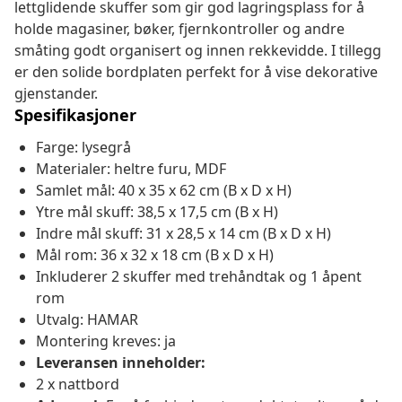
lettglidende skuffer som gir god lagringsplass for å
holde magasiner, bøker, fjernkontroller og andre
småting godt organisert og innen rekkevidde. I tillegg
er den solide bordplaten perfekt for å vise dekorative
gjenstander.
Spesifikasjoner
Farge: lysegrå
Materialer: heltre furu, MDF
Samlet mål: 40 x 35 x 62 cm (B x D x H)
Ytre mål skuff: 38,5 x 17,5 cm (B x H)
Indre mål skuff: 31 x 28,5 x 14 cm (B x D x H)
Mål rom: 36 x 32 x 18 cm (B x D x H)
Inkluderer 2 skuffer med trehåndtak og 1 åpent
rom
Utvalg: HAMAR
Montering kreves: ja
Leveransen inneholder:
2 x nattbord