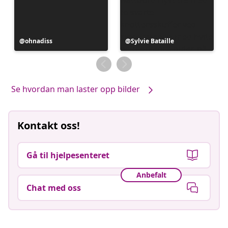
Innlegg
ohnadiss
Innlegg
Sylvie Bataille
publisert
publisert
av
av
Se hvordan man laster opp bilder
Kontakt oss!
Gå til hjelpesenteret
Anbefalt
Chat med oss