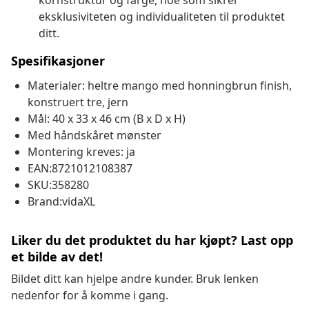
kornstruktur og farge, noe som sikrer
eksklusiviteten og individualiteten til produktet
ditt.
Spesifikasjoner
Materialer: heltre mango med honningbrun finish,
konstruert tre, jern
Mål: 40 x 33 x 46 cm (B x D x H)
Med håndskåret mønster
Montering kreves: ja
EAN:8721012108387
SKU:358280
Brand:vidaXL
Liker du det produktet du har kjøpt? Last opp
et bilde av det!
Bildet ditt kan hjelpe andre kunder. Bruk lenken
nedenfor for å komme i gang.