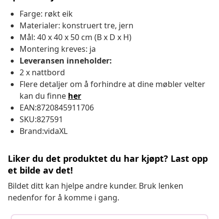
Farge: røkt eik
Materialer: konstruert tre, jern
Mål: 40 x 40 x 50 cm (B x D x H)
Montering kreves: ja
Leveransen inneholder:
2 x nattbord
Flere detaljer om å forhindre at dine møbler velter
kan du finne
her
EAN:8720845911706
SKU:827591
Brand:vidaXL
Liker du det produktet du har kjøpt? Last opp
et bilde av det!
Bildet ditt kan hjelpe andre kunder. Bruk lenken
nedenfor for å komme i gang.