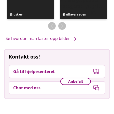
Innlegg
just.ev
Innlegg
villavarvagen
publisert
publisert
av
av
Se hvordan man laster opp bilder
Kontakt oss!
Gå til hjelpesenteret
Anbefalt
Chat med oss