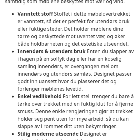
samtidig som møblene beskyttes mot vær og vind.
Vanntett stoff
Stoffet i dette møbelovertrekket
er vanntett, så det er perfekt for utendørs bruk
eller fuktige steder. Det holder møblene dine
tørre og beskyttede mot uventet vær, og øker
både holdbarheten og det estetiske utseendet.
Innendørs & utendørs bruk
Enten du slapper av
i hagen på en solfylt dag eller har en koselig
samling innendørs, er overgangen mellom
innendørs og utendørs sømløs. Designet passer
godt inn uansett hvor du plasserer det og
forlenger møblenes levetid.
Enkel vedlikehold
For lett stell trenger du bare å
tørke over trekket med en fuktig klut for å fjerne
smuss. Denne enkle rengjøringen gjør at trekket
holder seg pent uten for mye arbeid, så du kan
slappe av i rommet ditt uten bekymringer.
Stilig moderne utseende
Designet er