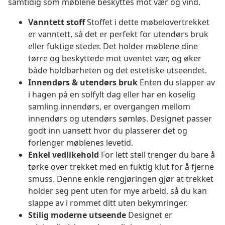
samtidig som møblene beskyttes mot vær og vind.
Vanntett stoff
Stoffet i dette møbelovertrekket
er vanntett, så det er perfekt for utendørs bruk
eller fuktige steder. Det holder møblene dine
tørre og beskyttede mot uventet vær, og øker
både holdbarheten og det estetiske utseendet.
Innendørs & utendørs bruk
Enten du slapper av
i hagen på en solfylt dag eller har en koselig
samling innendørs, er overgangen mellom
innendørs og utendørs sømløs. Designet passer
godt inn uansett hvor du plasserer det og
forlenger møblenes levetid.
Enkel vedlikehold
For lett stell trenger du bare å
tørke over trekket med en fuktig klut for å fjerne
smuss. Denne enkle rengjøringen gjør at trekket
holder seg pent uten for mye arbeid, så du kan
slappe av i rommet ditt uten bekymringer.
Stilig moderne utseende
Designet er