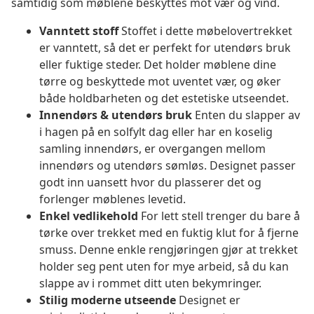
samtidig som møblene beskyttes mot vær og vind.
Vanntett stoff
Stoffet i dette møbelovertrekket
er vanntett, så det er perfekt for utendørs bruk
eller fuktige steder. Det holder møblene dine
tørre og beskyttede mot uventet vær, og øker
både holdbarheten og det estetiske utseendet.
Innendørs & utendørs bruk
Enten du slapper av
i hagen på en solfylt dag eller har en koselig
samling innendørs, er overgangen mellom
innendørs og utendørs sømløs. Designet passer
godt inn uansett hvor du plasserer det og
forlenger møblenes levetid.
Enkel vedlikehold
For lett stell trenger du bare å
tørke over trekket med en fuktig klut for å fjerne
smuss. Denne enkle rengjøringen gjør at trekket
holder seg pent uten for mye arbeid, så du kan
slappe av i rommet ditt uten bekymringer.
Stilig moderne utseende
Designet er