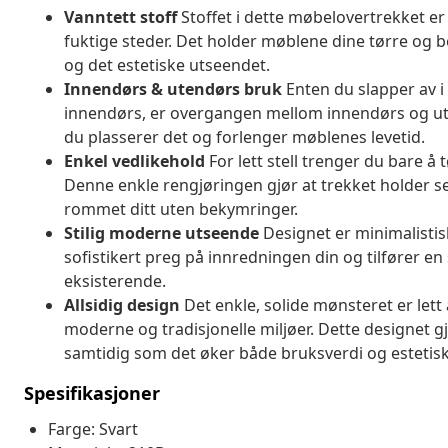
Vanntett stoff
Stoffet i dette møbelovertrekket er 
fuktige steder. Det holder møblene dine tørre og
og det estetiske utseendet.
Innendørs & utendørs bruk
Enten du slapper av i 
innendørs, er overgangen mellom innendørs og ut
du plasserer det og forlenger møblenes levetid.
Enkel vedlikehold
For lett stell trenger du bare å 
Denne enkle rengjøringen gjør at trekket holder se
rommet ditt uten bekymringer.
Stilig moderne utseende
Designet er minimalistis
sofistikert preg på innredningen din og tilfører en 
eksisterende.
Allsidig design
Det enkle, solide mønsteret er lett å 
moderne og tradisjonelle miljøer. Dette designet gjø
samtidig som det øker både bruksverdi og estetisk
Spesifikasjoner
Farge: Svart