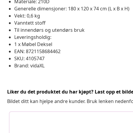
Materiale: 210D
Generelle dimensjoner: 180 x 120 x 74 cm (L x B x H)
Vekt: 0,6 kg
Vanntett stoff
Til innendørs og utendørs bruk
Leveringsholdig:
1 x Møbel Deksel
EAN: 8721158684462
SKU: 4105747
Brand: vidaXL
Liker du det produktet du har kjøpt? Last opp et bilde
Bildet ditt kan hjelpe andre kunder. Bruk lenken nedenf