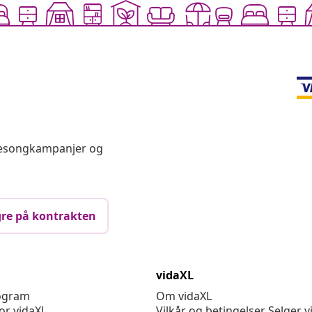
 sesongkampanjer og
re på kontrakten
vidaXL
rogram
Om vidaXL
or vidaXL
Vilkår og betingelser Selger v