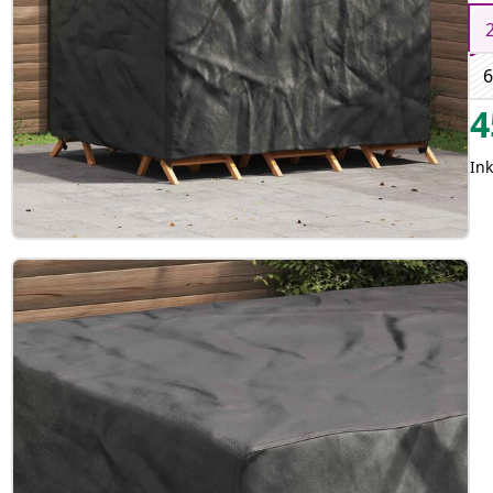
6
4
Ink