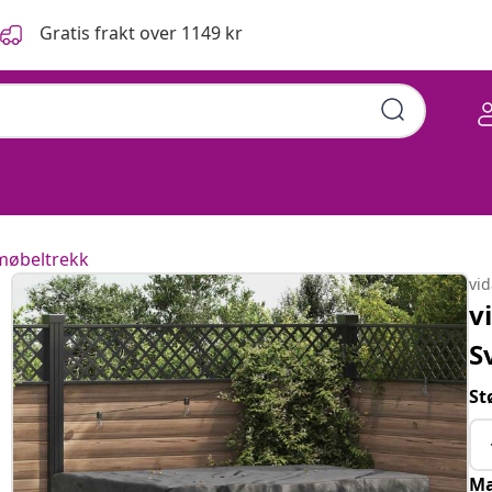
Gratis frakt over 1149 kr
øbeltrekk
vi
v
S
St
Ma