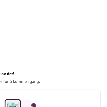
 av det!
or for å komme i gang.