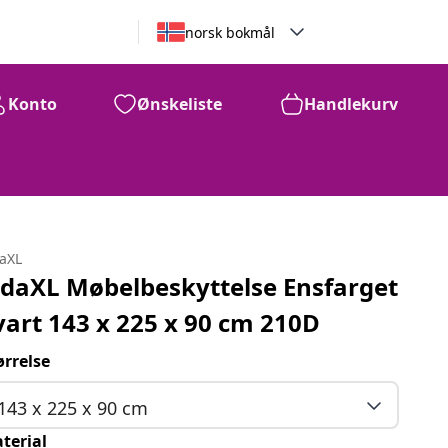
norsk bokmål
Konto
Ønskeliste
Handlekurv
daXL
idaXL Møbelbeskyttelse Ensfarget
vart 143 x 225 x 90 cm 210D
ørrelse
143 x 225 x 90 cm
terial