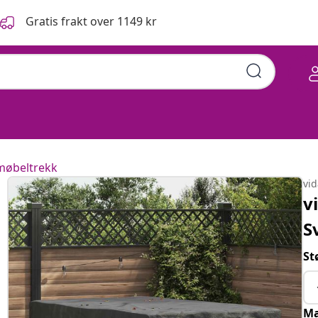
Gratis frakt over 1149 kr
øbeltrekk
vi
v
S
St
Ma