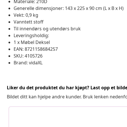
Materiale: 210D
Generelle dimensjoner: 143 x 225 x 90 cm (L x B x H)
Vekt: 0,9 kg
Vanntett stoff
Til innendørs og utendørs bruk
Leveringsholdig:
1 x Møbel Deksel
EAN: 8721158684257
SKU: 4105726
Brand: vidaXL
Liker du det produktet du har kjøpt? Last opp et bilde
Bildet ditt kan hjelpe andre kunder. Bruk lenken nedenf