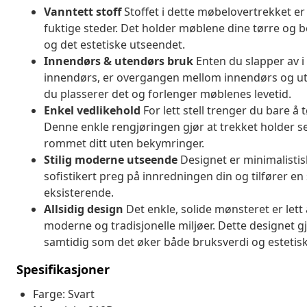
Vanntett stoff
Stoffet i dette møbelovertrekket er 
fuktige steder. Det holder møblene dine tørre og
og det estetiske utseendet.
Innendørs & utendørs bruk
Enten du slapper av i 
innendørs, er overgangen mellom innendørs og ut
du plasserer det og forlenger møblenes levetid.
Enkel vedlikehold
For lett stell trenger du bare å 
Denne enkle rengjøringen gjør at trekket holder se
rommet ditt uten bekymringer.
Stilig moderne utseende
Designet er minimalistis
sofistikert preg på innredningen din og tilfører en 
eksisterende.
Allsidig design
Det enkle, solide mønsteret er lett å 
moderne og tradisjonelle miljøer. Dette designet gjø
samtidig som det øker både bruksverdi og estetisk
Spesifikasjoner
Farge: Svart