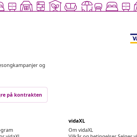
 sesongkampanjer og
re på kontrakten
vidaXL
rogram
Om vidaXL
or vidaXL
Vilkår og betingelser Selger v