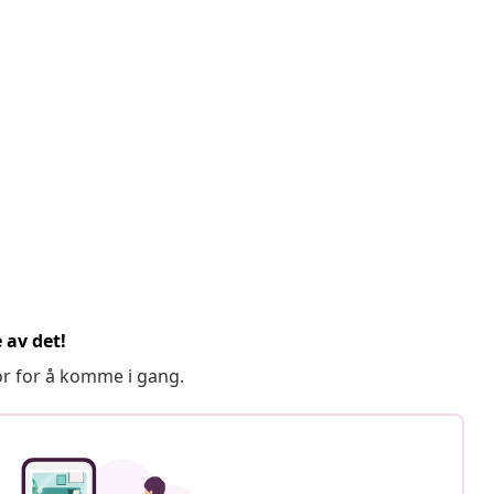
 av det!
or for å komme i gang.