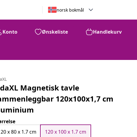
norsk bokmål
Konto
Ønskeliste
Handlekurv
daXL
idaXL Magnetisk tavle
ammenleggbar 120x100x1,7 cm
luminium
ørrelse
120 x 80 x 1.7 cm
120 x 100 x 1.7 cm