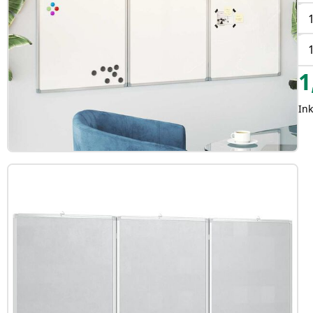
1
Ink