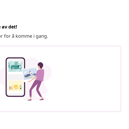
 av det!
or for å komme i gang.