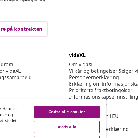
re på kontrakten
vidaXL
rogram
Om vidaXL
or vidaXL
Vilkår og betingelser Selger v
ngssamarbeid
Personvernerklæring
Erklæring om informasjonska
Prioriterte fraktbetingelser
Informasjonskapselinnstillin
Jobbe for vidaXL
ordentlig,
Sikkerhet
Godta alle cookier
edier og
Ansvarlig person i EU
nettstedet
Politikken EPR
Avvis alle
Tilgjengelighetserklæring