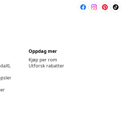
Oppdag mer
Kjøp per rom
idaXL
Utforsk rabatter
psler
ger