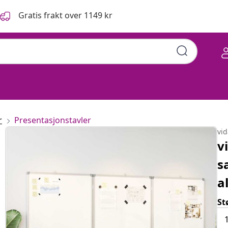
Gratis frakt over 1149 kr
r
Presentasjonstavler
vi
v
s
a
St