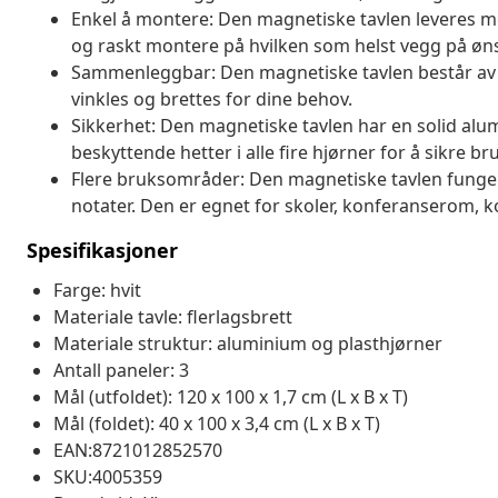
Enkel å montere: Den magnetiske tavlen leveres m
og raskt montere på hvilken som helst vegg på øns
Sammenleggbar: Den magnetiske tavlen består av 
vinkles og brettes for dine behov.
Sikkerhet: Den magnetiske tavlen har en solid al
beskyttende hetter i alle fire hjørner for å sikre b
Flere bruksområder: Den magnetiske tavlen fungere
notater. Den er egnet for skoler, konferanserom, 
Spesifikasjoner
Farge: hvit
Materiale tavle: flerlagsbrett
Materiale struktur: aluminium og plasthjørner
Antall paneler: 3
Mål (utfoldet): 120 x 100 x 1,7 cm (L x B x T)
Mål (foldet): 40 x 100 x 3,4 cm (L x B x T)
EAN:8721012852570
SKU:4005359