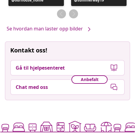
Innlegg
ourhouse_home
Innlegg
summerway19
publisert
publisert
av
av
Se hvordan man laster opp bilder
Kontakt oss!
Gå til hjelpesenteret
Anbefalt
Chat med oss