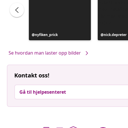
o
Innlegg
nyfiken_prick
Innlegg
nick.depreter
publisert
publisert
av
av
Se hvordan man laster opp bilder
Kontakt oss!
Gå til hjelpesenteret