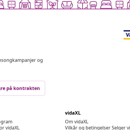
 sesongkampanjer og
re på kontrakten
vidaXL
rogram
Om vidaXL
or vidaXL
Vilkår og betingelser Selger v