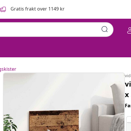
Gratis frakt over 1149 kr
skister
vi
v
x
Fa