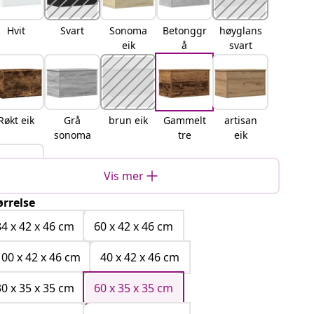
Hvit
Svart
Sonoma
Betonggr
høyglans
eik
å
svart
Røkt eik
Grå
brun eik
Gammelt
artisan
sonoma
tre
eik
Vis mer
ørrelse
Svart eik
84 x 42 x 46 cm
60 x 42 x 46 cm
100 x 42 x 46 cm
40 x 42 x 46 cm
30 x 35 x 35 cm
60 x 35 x 35 cm