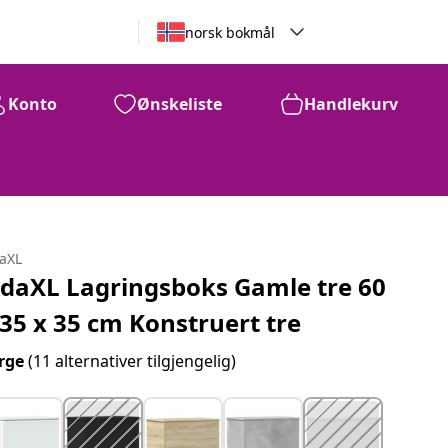
norsk bokmål
Konto
Ønskeliste
Handlekurv
daXL
idaXL Lagringsboks Gamle tre 60
 35 x 35 cm Konstruert tre
rge
(11 alternativer tilgjengelig)