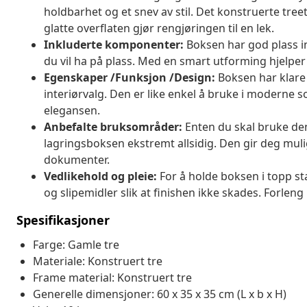
holdbarhet og et snev av stil. Det konstruerte tree
glatte overflaten gjør rengjøringen til en lek.
Inkluderte komponenter:
Boksen har god plass inn
du vil ha på plass. Med en smart utforming hjelper 
Egenskaper /Funksjon /Design:
Boksen har klare 
interiørvalg. Den er like enkel å bruke i moderne s
elegansen.
Anbefalte bruksområder:
Enten du skal bruke den
lagringsboksen ekstremt allsidig. Den gir deg muligh
dokumenter.
Vedlikehold og pleie:
For å holde boksen i topp st
og slipemidler slik at finishen ikke skades. Forleng
Spesifikasjoner
Farge: Gamle tre
Materiale: Konstruert tre
Frame material: Konstruert tre
Generelle dimensjoner: 60 x 35 x 35 cm (L x b x H)