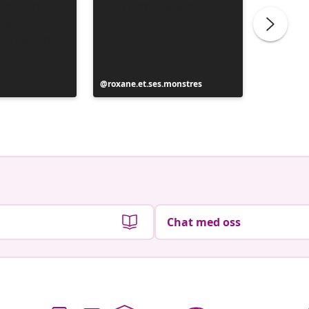
Innlegg
roxane.et.ses.monstres
publisert
av
Chat med oss