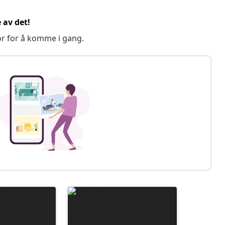
 av det!
or for å komme i gang.