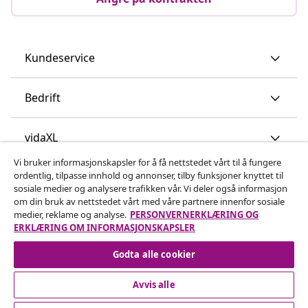
Kundeservice
Bedrift
vidaXL
Vi bruker informasjonskapsler for å få nettstedet vårt til å fungere
ordentlig, tilpasse innhold og annonser, tilby funksjoner knyttet til
Oppdag mer
sosiale medier og analysere trafikken vår. Vi deler også informasjon
om din bruk av nettstedet vårt med våre partnere innenfor sosiale
medier, reklame og analyse.
PERSONVERNERKLÆRING OG
ERKLÆRING OM INFORMASJONSKAPSLER
Godta alle cookier
Avvis alle
© 2008-2026 vidaXL www.vidaxl.no er et nettsted av vidaXL
Marketplace International B.V.