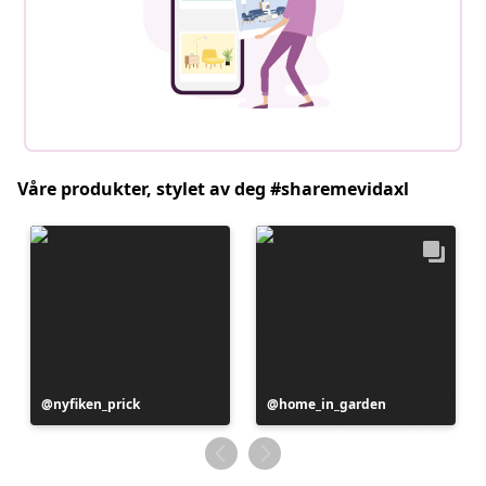
Våre produkter, stylet av deg #sharemevidaxl
Innlegg
nyfiken_prick
Innlegg
home_in_garden
publisert
publisert
av
av