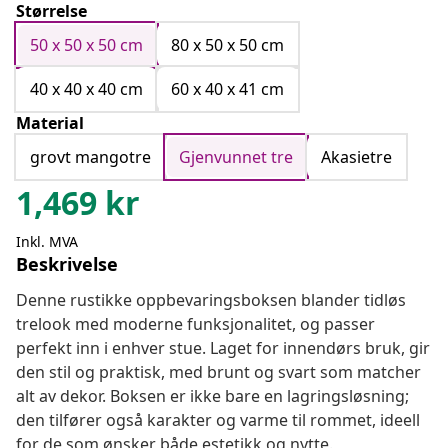
Størrelse
50 x 50 x 50 cm
80 x 50 x 50 cm
40 x 40 x 40 cm
60 x 40 x 41 cm
Material
grovt mangotre
Gjenvunnet tre
Akasietre
1,469
kr
Inkl. MVA
Beskrivelse
Denne rustikke oppbevaringsboksen blander tidløs
trelook med moderne funksjonalitet, og passer
perfekt inn i enhver stue. Laget for innendørs bruk, gir
den stil og praktisk, med brunt og svart som matcher
alt av dekor. Boksen er ikke bare en lagringsløsning;
den tilfører også karakter og varme til rommet, ideell
for de som ønsker både estetikk og nytte.