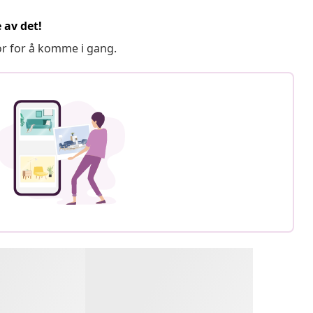
 av det!
or for å komme i gang.