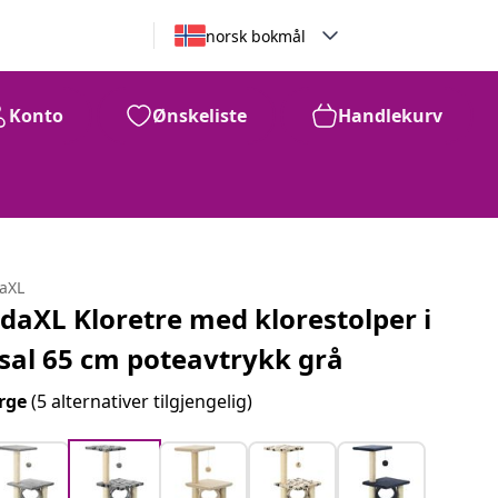
norsk bokmål
Konto
Ønskeliste
Handlekurv
daXL
idaXL Kloretre med klorestolper i
isal 65 cm poteavtrykk grå
rge
(5 alternativer tilgjengelig)