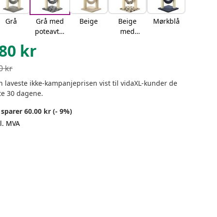
Grå
Grå med
Beige
Beige
Mørkblå
poteavtry
med
kk
poteavtry
80
kr
kk
0
kr
 laveste ikke-kampanjeprisen vist til vidaXL-kunder de
te 30 dagene.
sparer 60.00 kr (- 9%)
l. MVA