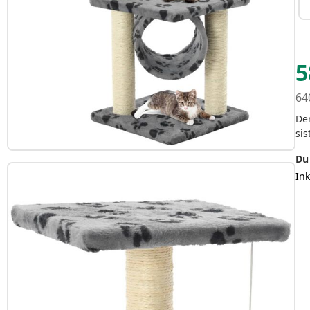
5
64
Den
sis
Du 
Ink