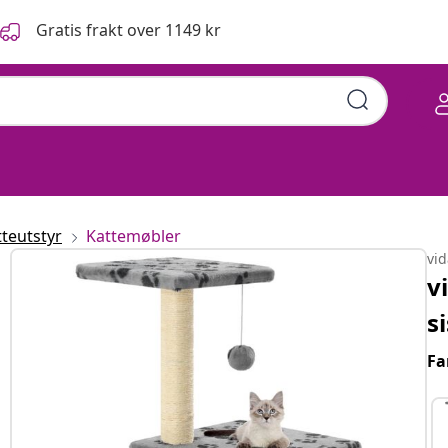
Gratis frakt over 1149 kr
tteutstyr
Kattemøbler
vi
v
s
Fa