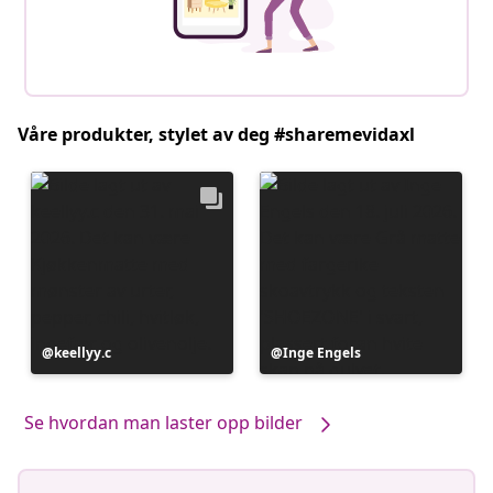
Våre produkter, stylet av deg #sharemevidaxl
Innlegg
keellyy.c
Innlegg
Inge Engels
publisert
publisert
av
av
Se hvordan man laster opp bilder