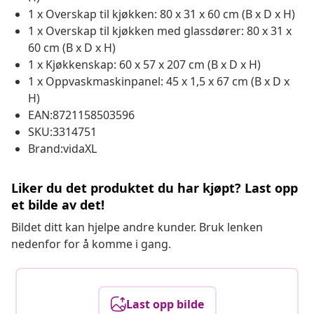
1 x Overskap til kjøkken: 80 x 31 x 60 cm (B x D x H)
1 x Overskap til kjøkken med glassdører: 80 x 31 x
60 cm (B x D x H)
1 x Kjøkkenskap: 60 x 57 x 207 cm (B x D x H)
1 x Oppvaskmaskinpanel: 45 x 1,5 x 67 cm (B x D x
H)
EAN:8721158503596
SKU:3314751
Brand:vidaXL
Liker du det produktet du har kjøpt? Last opp
et bilde av det!
Bildet ditt kan hjelpe andre kunder. Bruk lenken
nedenfor for å komme i gang.
Last opp bilde