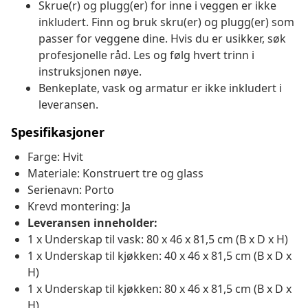
Skrue(r) og plugg(er) for inne i veggen er ikke
inkludert. Finn og bruk skru(er) og plugg(er) som
passer for veggene dine. Hvis du er usikker, søk
profesjonelle råd. Les og følg hvert trinn i
instruksjonen nøye.
Benkeplate, vask og armatur er ikke inkludert i
leveransen.
Spesifikasjoner
Farge: Hvit
Materiale: Konstruert tre og glass
Serienavn: Porto
Krevd montering: Ja
Leveransen inneholder:
1 x Underskap til vask: 80 x 46 x 81,5 cm (B x D x H)
1 x Underskap til kjøkken: 40 x 46 x 81,5 cm (B x D x
H)
1 x Underskap til kjøkken: 80 x 46 x 81,5 cm (B x D x
H)