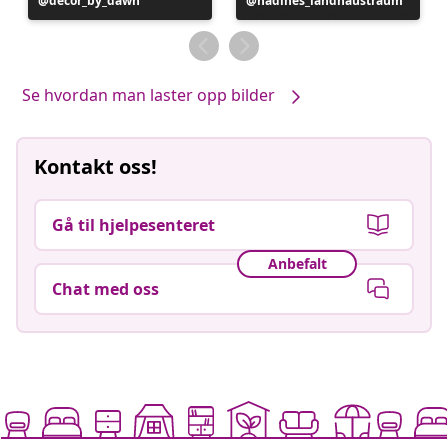
Innlegg
decor_by_dawn
Innlegg
nadines_landhaustraum
publisert
publisert
av
av
Se hvordan man laster opp bilder
Kontakt oss!
Gå til hjelpesenteret
Anbefalt
Chat med oss