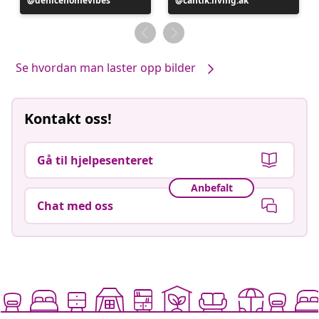
Innlegg
denicehomevibes
Innlegg
cantik.living.ak
publisert
publisert
av
av
Se hvordan man laster opp bilder
Kontakt oss!
Gå til hjelpesenteret
Anbefalt
Chat med oss