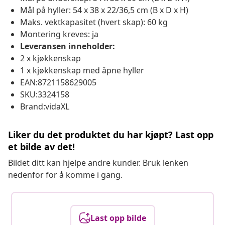
Mål på hyller: 54 x 38 x 22/36,5 cm (B x D x H)
Maks. vektkapasitet (hvert skap): 60 kg
Montering kreves: ja
Leveransen inneholder:
2 x kjøkkenskap
1 x kjøkkenskap med åpne hyller
EAN:8721158629005
SKU:3324158
Brand:vidaXL
Liker du det produktet du har kjøpt? Last opp
et bilde av det!
Bildet ditt kan hjelpe andre kunder. Bruk lenken
nedenfor for å komme i gang.
Last opp bilde