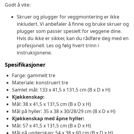
Godt å vite:
Skruer og plugger for veggmontering er ikke
inkludert. Vi anbefaler å finne og bruke skruer og
plugger som passer spesielt for veggene dine.
Hvis du ikke er sikker, kan du rådføre deg med en
profesjonell. Les og følg hvert trinn i
instruksjonene.
Spesifikasjoner
Farge: gammelt tre
Materiale: konstruert tre
Samlet mål: 133 x 41,5 x 131,5 cm (B x D x H)
Kjøkkenskap:
Mål: 38 x 41,5 x 131,5 cm (B x D x H)
Mål på hyller: 35 x 38 x 30/28/29 cm (B x D x H)
Kjøkkenskap med åpne hyller:
Mål: 57 x 41,5 x 131,5 cm (B x D x H)
Mål på underskap: 54 x 38 x 60 cm (B x D x H)