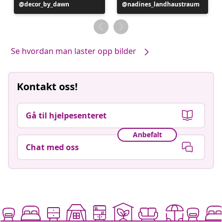
Innlegg
decor_by_dawn
Innlegg
nadines_landhaustraum
publisert
publisert
av
av
Se hvordan man laster opp bilder
Kontakt oss!
Gå til hjelpesenteret
Anbefalt
Chat med oss