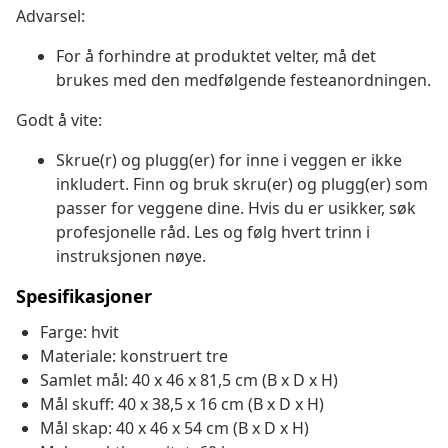
Advarsel:
For å forhindre at produktet velter, må det
brukes med den medfølgende festeanordningen.
Godt å vite:
Skrue(r) og plugg(er) for inne i veggen er ikke
inkludert. Finn og bruk skru(er) og plugg(er) som
passer for veggene dine. Hvis du er usikker, søk
profesjonelle råd. Les og følg hvert trinn i
instruksjonen nøye.
Spesifikasjoner
Farge: hvit
Materiale: konstruert tre
Samlet mål: 40 x 46 x 81,5 cm (B x D x H)
Mål skuff: 40 x 38,5 x 16 cm (B x D x H)
Mål skap: 40 x 46 x 54 cm (B x D x H)