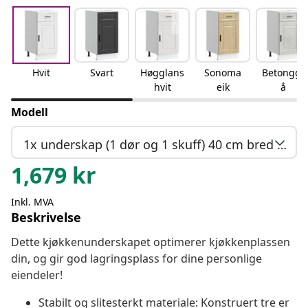
Hvit
Svart
Høgglans
Sonoma
Betonggr
hvit
eik
å
Modell
1x underskap (1 dør og 1 skuff) 40 cm bred 81,5 cm høy
1,679
kr
Inkl. MVA
Beskrivelse
Dette kjøkkenunderskapet optimerer kjøkkenplassen
din, og gir god lagringsplass for dine personlige
eiendeler!
Stabilt og slitesterkt materiale: Konstruert tre er